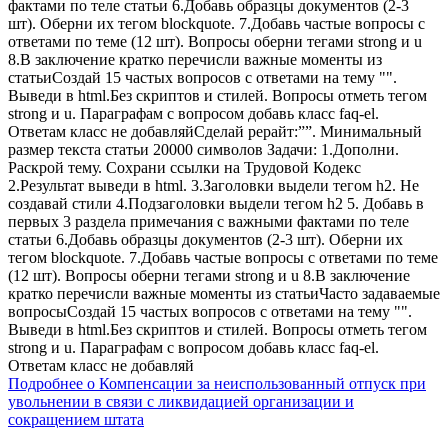
фактами по теле статьи 6.Добавь образцы документов (2-3
шт). Оберни их тегом blockquote. 7.Добавь частые вопросы с
ответами по теме (12 шт). Вопросы оберни тегами strong и u
8.В заключение кратко перечисли важные моменты из
статьиСоздай 15 частых вопросов с ответами на тему "".
Выведи в html.Без скриптов и стилей. Вопросы отметь тегом
strong и u. Параграфам с вопросом добавь класс faq-el.
Ответам класс не добавляйСделай рерайт:””. Минимальный
размер текста статьи 20000 символов Задачи: 1.Дополни.
Раскрой тему. Сохрани ссылки на Трудовой Кодекс
2.Результат выведи в html. 3.Заголовки выдели тегом h2. Не
создавай стили 4.Подзаголовки выдели тегом h2 5. Добавь в
первых 3 раздела примечания с важными фактами по теле
статьи 6.Добавь образцы документов (2-3 шт). Оберни их
тегом blockquote. 7.Добавь частые вопросы с ответами по теме
(12 шт). Вопросы оберни тегами strong и u 8.В заключение
кратко перечисли важные моменты из статьиЧасто задаваемые
вопросыСоздай 15 частых вопросов с ответами на тему "".
Выведи в html.Без скриптов и стилей. Вопросы отметь тегом
strong и u. Параграфам с вопросом добавь класс faq-el.
Ответам класс не добавляй
Подробнее
о Компенсации за неиспользованный отпуск при
увольнении в связи с ликвидацией организации и
сокращением штата