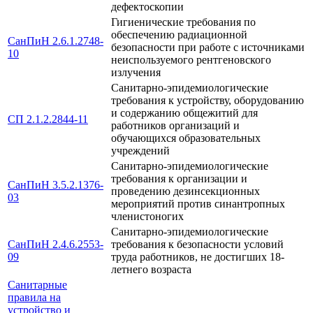
дефектоскопии
Гигиенические требования по
обеспечению радиационной
СанПиН 2.6.1.2748-
безопасности при работе с источниками
10
неиспользуемого рентгеновского
излучения
Санитарно-эпидемиологические
требования к устройству, оборудованию
и содержанию общежитий для
СП 2.1.2.2844-11
работников организаций и
обучающихся образовательных
учреждений
Санитарно-эпидемиологические
требования к организации и
СанПиН 3.5.2.1376-
проведению дезинсекционных
03
мероприятий против синантропных
членистоногих
Санитарно-эпидемиологические
СанПиН 2.4.6.2553-
требования к безопасности условий
09
труда работников, не достигших 18-
летнего возраста
Санитарные
правила на
устройство и