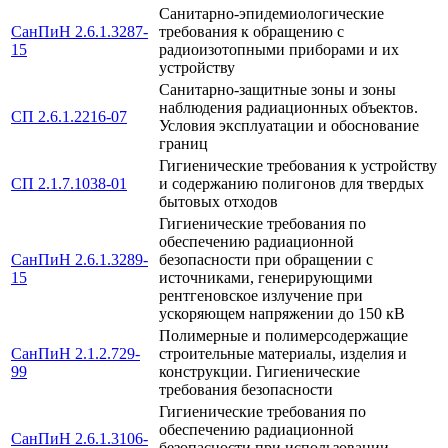
Санитарно-эпидемиологические
СанПиН 2.6.1.3287-
требования к обращению с
15
радиоизотопными приборами и их
устройству
Санитарно-защитные зоны и зоны
наблюдения радиационных объектов.
СП 2.6.1.2216-07
Условия эксплуатации и обоснование
границ
Гигиенические требования к устройству
СП 2.1.7.1038-01
и содержанию полигонов для твердых
бытовых отходов
Гигиенические требования по
обеспечению радиационной
СанПиН 2.6.1.3289-
безопасности при обращении с
15
источниками, генерирующими
рентгеновское излучение при
ускоряющем напряжении до 150 кВ
Полимерные и полимерсодержащие
СанПиН 2.1.2.729-
строительные материалы, изделия и
99
конструкции. Гигиенические
требования безопасности
Гигиенические требования по
обеспечению радиационной
СанПиН 2.6.1.3106-
безопасности при использовании