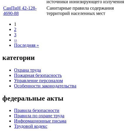
источники ионизирующего излучения
СанПиН 42-128-
Санитарные правила содержания
4690-88
территорий населенных мест
1
2
Нумерация
3
страниц
››
Следующая
Последняя »
страница
Последняя
страница
категории
Охрана труда
Пожарная безопасность
Управление персоналом
Особенности законодательства
федеральные акты
Правила безопасности
Правила по охране труда
Информационные письма
Трудовой кодекс