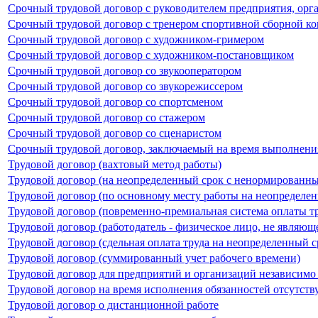
Срочный трудовой договор с руководителем предприятия, орга
Срочный трудовой договор с тренером спортивной сборной к
Срочный трудовой договор с художником-гримером
Срочный трудовой договор с художником-постановщиком
Срочный трудовой договор со звукооператором
Срочный трудовой договор со звукорежиссером
Срочный трудовой договор со спортсменом
Срочный трудовой договор со стажером
Срочный трудовой договор со сценаристом
Срочный трудовой договор, заключаемый на время выполнения
Трудовой договор (вахтовый метод работы)
Трудовой договор (на неопределенный срок с ненормированн
Трудовой договор (по основному месту работы на неопределе
Трудовой договор (повременно-премиальная система оплаты т
Трудовой договор (работодатель - физическое лицо, не явля
Трудовой договор (сдельная оплата труда на неопределенный с
Трудовой договор (суммированный учет рабочего времени)
Трудовой договор для предприятий и организаций независимо
Трудовой договор на время исполнения обязанностей отсутств
Трудовой договор о дистанционной работе