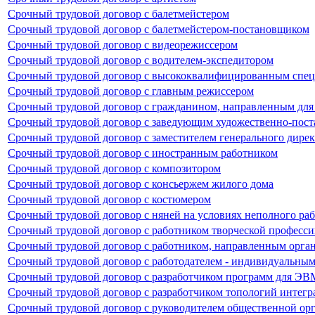
Срочный трудовой договор с балетмейстером
Срочный трудовой договор с балетмейстером-постановщиком
Срочный трудовой договор с видеорежиссером
Срочный трудовой договор с водителем-экспедитором
Срочный трудовой договор с высококвалифицированным спец
Срочный трудовой договор с главным режиссером
Срочный трудовой договор с гражданином, направленным для
Срочный трудовой договор с заведующим художественно-пост
Срочный трудовой договор с заместителем генерального дирек
Срочный трудовой договор с иностранным работником
Срочный трудовой договор с композитором
Срочный трудовой договор с консьержем жилого дома
Срочный трудовой договор с костюмером
Срочный трудовой договор с няней на условиях неполного рабо
Срочный трудовой договор с работником творческой професс
Срочный трудовой договор с работником, направленным орган
Срочный трудовой договор с работодателем - индивидуальны
Срочный трудовой договор с разработчиком программ для ЭВМ
Срочный трудовой договор с разработчиком топологий интегр
Срочный трудовой договор с руководителем общественной ор