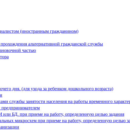
иалистом (иностранным гражданином)
 прохождения альтернативной гражданской службы
ановочной частью
тора
чего дня. (для ухода за ребенком дошкольного возраста)
ии
ами службы занятости населения на работы временного характе
м предпринимателем
 или БД. при приеме на работу, определенную целью задания
альных микросхем при приеме на работу, определенную целью з
ганизации