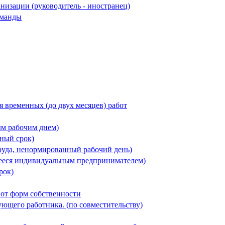
низации (руководитель - иностранец)
оманды
 временных (до двух месяцев) работ
ым рабочим днем)
нный срок)
руда, ненормированный рабочий день)
ющееся индивидуальным предпринимателем)
рок)
 от форм собственности
ующего работника. (по совместительству)