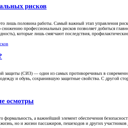
альных рисков
о лишь половина работы. Самый важный этап управления рискам
о снижению профессиональных рисков позволяет добиться главн
редность), которые лишь смягчают последствия, профилактическ
сков
?
ой защиты (СИЗ) — один из самых противоречивых в современно
цодежду и обувь, сохранившую защитные свойства. С другой сто
ие осмотры
 формальность, а важнейший элемент обеспечения безопасности
ая жизнь, но и жизни пассажиров, пешеходов и других участнико