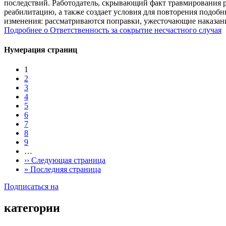
последствий. Работодатель, скрывающий факт травмирования ра
реабилитацию, а также создает условия для повторения подобн
изменения: рассматриваются поправки, ужесточающие наказан
Подробнее
о Ответственность за сокрытие несчастного случая
Нумерация страниц
1
2
3
4
5
6
7
8
9
…
››
Следующая страница
»
Последняя страница
Подписаться на
категории