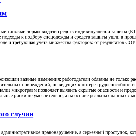
ы
ям
диные типовые нормы выдачи средств индивидуальной защиты (Е
ые подходы к подбору спецодежды и средств защиты ушли в про
ходе и требующая учета множества факторов: от результатов С
произошли важные изменения: работодатели обязаны не только рас
тельных повреждений, не ведущих к потере трудоспособности . 
Анализ микротравм позволяет выявить скрытые опасности и предо
ьные риски не умозрительно, а на основе реальных данных с ме
ого случая
о административное правонарушение, а серьезный проступок, ко