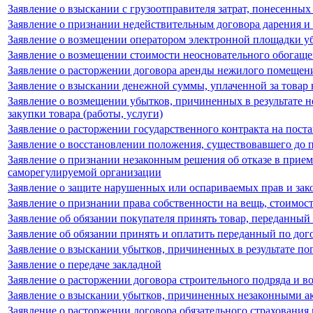
Заявление о взыскании с грузоотправителя затрат, понесенных
Заявление о признании недействительным договора дарения и
Заявление о возмещении оператором электронной площадки у
Заявление о возмещении стоимости неосновательного обогаще
Заявление о расторжении договора аренды нежилого помещени
Заявление о взыскании денежной суммы, уплаченной за товар
Заявление о возмещении убытков, причиненных в результате 
закупки товара (работы, услуги)
Заявление о расторжении государственного контракта на поста
Заявление о восстановлении положения, существовавшего до п
Заявление о признании незаконным решения об отказе в прие
саморегулируемой организации
Заявление о защите нарушенных или оспариваемых прав и за
Заявление о признании права собственности на вещь, стоимос
Заявление об обязании покупателя принять товар, переданный
Заявление об обязании принять и оплатить переданный по дог
Заявление о взыскании убытков, причиненных в результате по
Заявление о передаче закладной
Заявление о расторжении договора строительного подряда и в
Заявление о взыскании убытков, причиненных незаконными ак
Заявление о расторжении договора обязательного страхования 