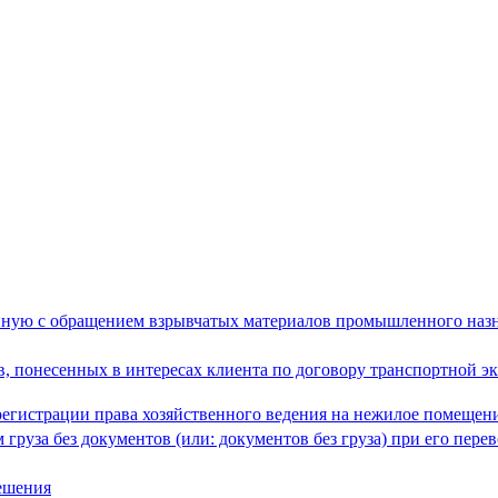
анную с обращением взрывчатых материалов промышленного наз
, понесенных в интересах клиента по договору транспортной эк
 регистрации права хозяйственного ведения на нежилое помещен
руза без документов (или: документов без груза) при его перев
ешения