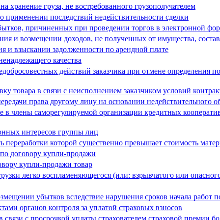
 на хранение груза, не востребованного грузополучателем
 о применении последствий недействительности сделки
бытков, причиненных при проведении торгов в электронной фо
ния и возмещении доходов, не полученных от имущества, соста
я и взыскании задолженности по арендной плате
 ненадлежащего качества
недобросовестных действий заказчика при отмене определения п
вку товара в связи с неисполнением заказчиком условий контрак
ередачи права другому лицу на основании недействительного об
ме в члены саморегулируемой организации кредитных кооператив
конных интересов группы лиц
ть переработки которой существенно превышает стоимость матер
 по договору купли-продажи
овору купли-продажи товар
грузки легко воспламеняющегося (или: взрывчатого или опасног
озмещении убытков вследствие нарушения сроков начала работ п
тами органов контроля за уплатой страховых взносов
в связи с просрочкой уплаты страхователем страховой премии бо