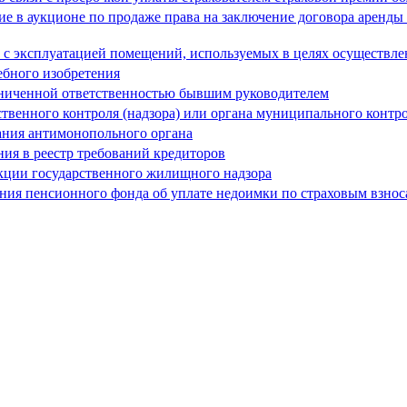
астие в аукционе по продаже права на заключение договора аренд
м с эксплуатацией помещений, используемых в целях осуществл
ебного изобретения
раниченной ответственностью бывшим руководителем
рственного контроля (надзора) или органа муниципального конт
ания антимонопольного органа
ия в реестр требований кредиторов
кции государственного жилищного надзора
ия пенсионного фонда об уплате недоимки по страховым взноса