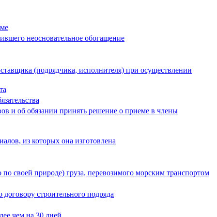
рме
вившего неосновательное обогащение
оставщика (подрядчика, исполнителя) при осуществлении
та
язательства
ов и об обязании принять решение о приеме в члены
иалов, из которых она изготовлена
о по своей природе) груза, перевозимого морским транспортом
о договору строительного подряда
лее чем на 30 дней