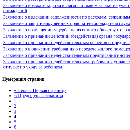
Заявление о возврате задатка в связи с отзывом заявки на уч
насаждений
Заявление о взыскании задолженности по расходам, связанны
Заявление о защите нарушенных прав патентообладателя служ
Заявление о возмещении ущерба, нанесенного обществу с ог
Заявление о признании действий (бездействия) органа госуда
Заявление о признании недействительным решения и предпис
Заявление о включении требования о передаче жилого помещен
Заявление о признании недействительным предписания инспе
Заявление о признании недействительным требования управлен
отпуске по уходу за ребенком
Нумерация страниц
« Первая
Первая страница
‹‹
Предыдущая страница
1
2
3
4
5
6