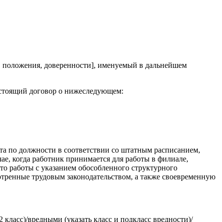
а, положения, доверенности], именуемый в дальнейшем
настоящий договор о нижеследующем:
ота по должности в соответствии со штатным расписанием,
ае, когда работник принимается для работы в филиале,
то работы с указанием обособленного структурного
мотренные трудовым законодательством, а также своевременную
 класс)/вредными (указать класс и подкласс вредности)/