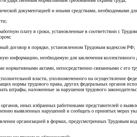
ие государственным нормативным требованиям охраны труда;
нической документацией и иными средствами, необходимыми для
ти;
аботную плату в сроки, установленные в соответствии с Трудо
ором;
ивный договор в порядке, установленном Трудовым кодексом РФ;
рную информацию, необходимую для заключения коллективного д
ми нормативными актами, непосредственно связанными с его тр
сполнительной власти, уполномоченного на осуществление феде
жащих нормы трудового права, других федеральных органов исп
чивать штрафы, наложенные за нарушения трудового законодате
 органов, иных избранных работниками представителей о выявле
нению выявленных нарушений и сообщать о принятых мерах ука
правлении организацией в формах, предусмотренных Трудовым к