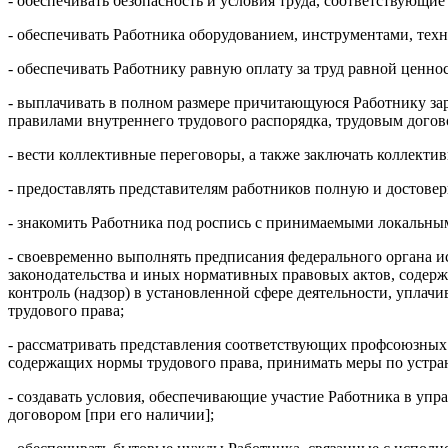
- обеспечивать безопасность и условия труда, соответствующ
- обеспечивать Работника оборудованием, инструментами, тех
- обеспечивать Работнику равную оплату за труд равной ценнос
- выплачивать в полном размере причитающуюся Работнику зар
правилами внутреннего трудового распорядка, трудовым догов
- вести коллективные переговоры, а также заключать коллект
- предоставлять представителям работников полную и достове
- знакомить Работника под роспись с принимаемыми локальны
- своевременно выполнять предписания федерального органа и
законодательства и иных нормативных правовых актов, содер
контроль (надзор) в установленной сфере деятельности, упла
трудового права;
- рассматривать представления соответствующих профсоюзных
содержащих нормы трудового права, принимать меры по устра
- создавать условия, обеспечивающие участие Работника в у
договором [при его наличии];