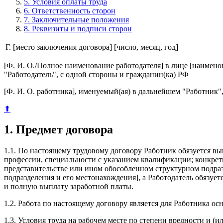
5. Условия оплаты труда
6. Ответственность сторон
7. Заключительные положения
8. Реквизиты и подписи сторон
Г. [место заключения договора]
[число, месяц, год]
[Ф. И. О./Полное наименование работодателя] в лице [наимено
"Работодатель", с одной стороны и гражданин(ка) РФ
[Ф. И. О. работника], именуемый(ая) в дальнейшем "Работник
⬆
1. Предмет договора
1.1. По настоящему трудовому договору Работник обязуется в
профессии, специальности с указанием квалификации; конкретн
представительстве или ином обособленном структурном подраз
подразделения и его местонахождения], а Работодатель обязуе
и полную выплату заработной платы.
1.2. Работа по настоящему договору является для Работника о
1.3. Условия труда на рабочем месте по степени вредности и (