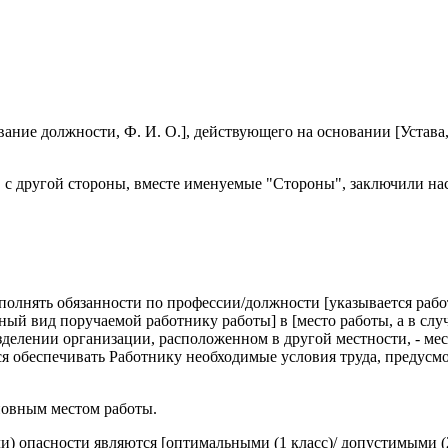
вание должности, Ф. И. О.], действующего на основании [Устав
", с другой стороны, вместе именуемые "Стороны", заключили 
ыполнять обязанности по профессии/должности [указывается раб
ый вид поручаемой работнику работы] в [место работы, а в случ
делении организации, расположенном в другой местности, - мес
тся обеспечивать Работнику необходимые условия труда, предус
сновным местом работы.
или) опасности являются [оптимальными (1 класс)/ допустимыми (2