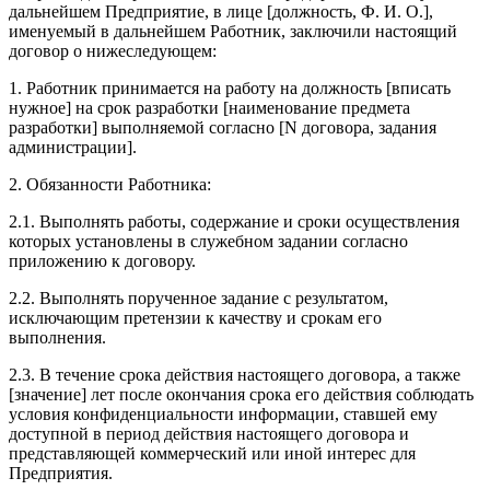
дальнейшем Предприятие, в лице [должность, Ф. И. О.],
именуемый в дальнейшем Работник, заключили настоящий
договоp о нижеследующем:
1. Работник принимается на работу на должность [вписать
нужное] на срок разработки [наименование предмета
разработки] выполняемой согласно [N договора, задания
администрации].
2. Обязанности Работника:
2.1. Выполнять работы, содержание и сроки осуществления
которых установлены в служебном задании согласно
приложению к договоpу.
2.2. Выполнять порученное задание с результатом,
исключающим претензии к качеству и срокам его
выполнения.
2.3. В течение срока действия настоящего договоpа, а также
[значение] лет после окончания срока его действия соблюдать
условия конфиденциальности информации, ставшей ему
доступной в период действия настоящего договоpа и
представляющей коммерческий или иной интерес для
Предприятия.