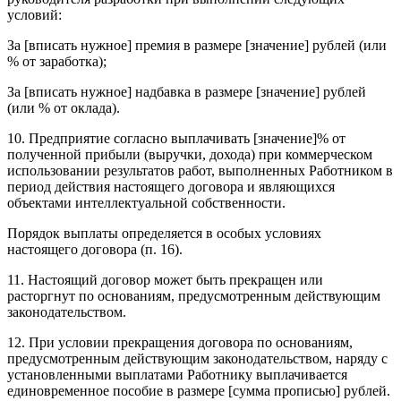
условий:
За [вписать нужное] премия в размере [значение] рублей (или
% от заработка);
За [вписать нужное] надбавка в размере [значение] рублей
(или % от оклада).
10. Предприятие согласно выплачивать [значение]% от
полученной прибыли (выручки, дохода) при коммерческом
использовании результатов работ, выполненных Работником в
период действия настоящего договоpа и являющихся
объектами интеллектуальной собственности.
Порядок выплаты определяется в особых условиях
настоящего договоpа (п. 16).
11. Настоящий договоp может быть прекращен или
расторгнут по основаниям, предусмотренным действующим
законодательством.
12. При условии прекращения договоpа по основаниям,
предусмотренным действующим законодательством, наряду с
установленными выплатами Работнику выплачивается
единовременное пособие в размере [сумма прописью] рублей.