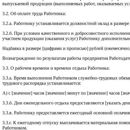
выпускаемой продукции (выполняемых работ, оказываемых усл
3.2. Об оплате труда Работника:
3.2.а. Работнику устанавливается должностной оклад в разме
3.2.б. При условии качественного и добросовестного исполнения 
участием продукции (оказания услуг) Работнику дополнительн
Надбавка в размере [цифрами и прописью] рублей (ежемесячно,
Вознаграждение по результатам работы предприятия Работодател
3.3. О рабочем времени и времени отдыха Работника:
3.3.а. Время выполнения Работником служебно-трудовых обязанн
трудового распорядка устанавливается:
А) с [значение] часов [значение] минут по [значение] часов [зна
3.3.б. Дни еженедельного отдыха предоставляются [указать день
3.3.в. Работнику предоставляется ежегодный основной оплачив
3.3.г. К ежегодному отпуску выплачивается материальная пом
Работником.