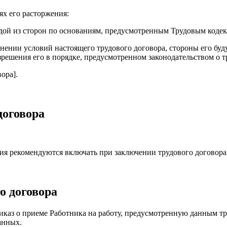
ях его расторжения:
ждой из сторон по основаниям, предусмотренным Трудовым коде
лнении условий настоящего трудового договора, стороны его бу
зрешения его в порядке, предусмотренном законодательством о 
ора].
договора
вия рекомендуются включать при заключении трудового договора
о договора
приказ о приеме Работника на работу, предусмотренную данным 
анных.