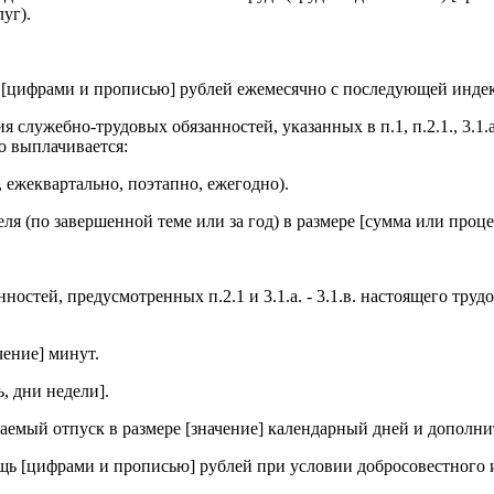
уг).
ре [цифрами и прописью] рублей ежемесячно с последующей инде
служебно-трудовых обязанностей, указанных в п.1, п.2.1., 3.1.а.
о выплачивается:
 ежеквартально, поэтапно, ежегодно).
я (по завершенной теме или за год) в размере [сумма или проце
остей, предусмотренных п.2.1 и 3.1.а. - 3.1.в. настоящего труд
чение] минут.
, дни недели].
аемый отпуск в размере [значение] календарный дней и дополни
ощь [цифрами и прописью] рублей при условии добросовестного