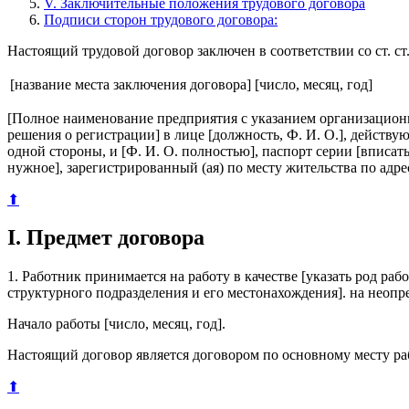
V. Заключительные положения трудового договора
Подписи сторон трудового договора:
Настоящий трудовой договор заключен в соответствии со ст. ст.
[название места заключения договора]
[число, месяц, год]
[Полное наименование предприятия с указанием организационн
решения о регистрации] в лице [должность, Ф. И. О.], дейст
одной стороны, и [Ф. И. О. полностью], паспорт серии [вписат
нужное], зарегистрированный (ая) по месту жительства по адр
⬆
I. Предмет договора
1. Работник принимается на работу в качестве [указать род р
структурного подразделения и его местонахождения]. на неопр
Начало работы [число, месяц, год].
Настоящий договор является договором по основному месту раб
⬆