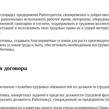
распорядку предприятия Работодателя, своевременно и добросов
 рационально использовать рабочее время, материалы, оборудов
дственной санитарии и гигиене, поддерживать в трудовом колле
итуаций и использовать свои трудовые права не в ущерб интере
.
ботника, создавать благоприятные условия для роста производит
шать условия труда и быта, обеспечивать необходимым инструме
аботника.
я договора
выполнение служебно-трудовых обязанностей по должности (трудо
ника, конкретных заданий в пределах должности (трудовой функц
указать должность Работника], утвержденной на предприятии [чи
водительности и качества своего труда (труда подчиненных) [бр