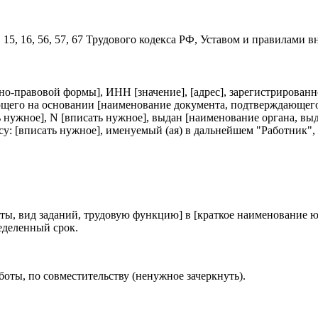
 15, 16, 56, 57, 67 Трудового кодекса РФ, Уставом и правилами 
о-правовой формы], ИНН [значение], [адрес], зарегистрированн
вующего на основании [наименование документа, подтверждающег
ь нужное], N [вписать нужное], выдан [наименование органа, выд
есу: [вписать нужное], именуемый (ая) в дальнейшем "Работник
аботы, вид заданий, трудовую функцию] в [краткое наименование
еделенный срок.
оты, по совместительству (ненужное зачеркнуть).