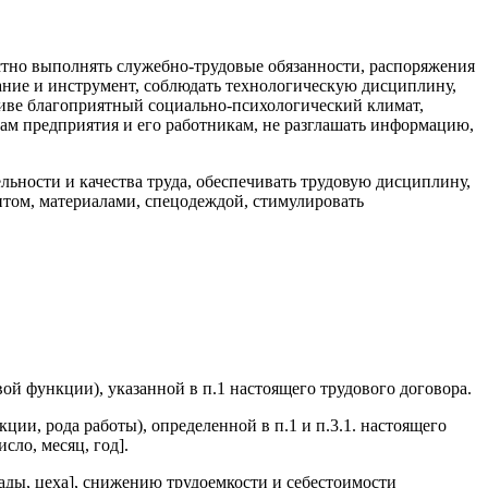
естно выполнять служебно-трудовые обязанности, распоряжения
ание и инструмент, соблюдать технологическую дисциплину,
ктиве благоприятный социально-психологический климат,
сам предприятия и его работникам, не разглашать информацию,
ельности и качества труда, обеспечивать трудовую дисциплину,
нтом, материалами, спецодеждой, стимулировать
вой функции), указанной в п.1 настоящего трудового договора.
ии, рода работы), определенной в п.1 и п.3.1. настоящего
сло, месяц, год].
игады, цеха], снижению трудоемкости и себестоимости