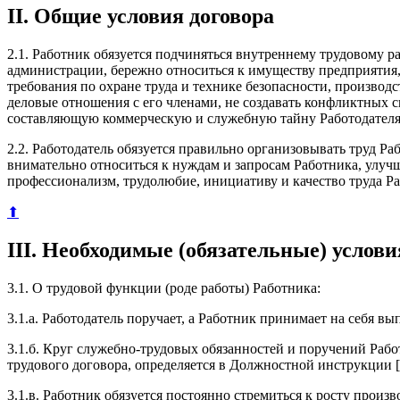
II. Общие условия договора
2.1. Работник обязуется подчиняться внутреннему трудовому 
администрации, бережно относиться к имуществу предприятия,
требования по охране труда и технике безопасности, произво
деловые отношения с его членами, не создавать конфликтных с
составляющую коммерческую и служебную тайну Работодателя
2.2. Работодатель обязуется правильно организовывать труд Ра
внимательно относиться к нуждам и запросам Работника, улуч
профессионализм, трудолюбие, инициативу и качество труда Р
⬆
III. Необходимые (обязательные) услови
3.1. О трудовой функции (роде работы) Работника:
3.1.а. Работодатель поручает, а Работник принимает на себя 
3.1.б. Круг служебно-трудовых обязанностей и поручений Работ
трудового договора, определяется в Должностной инструкции [
3.1.в. Работник обязуется постоянно стремиться к росту произ