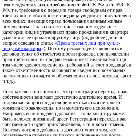
рекомендуется указать требования ст. 460 ГК РФ и ст. 558 ГК
РФ, т.е. требования о передачи товара свободным от прав
третьих лиц и обязанности продавца уведомить покупателя о
всех лицах, имеющих право пользования данным жилым
помещением. Так в соответствие с законом отдельные
категории лиц не утрачивают право проживания в квартире
даже после ее продажи другому лицу (подробнее данный
вопрос освещен в статье «
Права третьих лиц при купле-
продаже квартиры
»). Поэтому рекомендуется включить в
договор пункт об ответственности продавца при выявлении
прав третьих лиц на продаваемый объект недвижимости (в
том числе удовлетворение их требований за счет продавца), а
также ответственность за сокрытие сведений о возможных
наложенных на квартиру обременениях (залог, ипотека, арест
и т.д.).
Покупателю стоит помнить, что регистрация перехода права
собственности занимает достаточно длительное время. И
отдельные вопросы в договоре могут касаться не только
момента его заключения, но и момента его исполнения.
Например, если продавец должник – то на квартиру может
быть наложен внезапный арест. Регистрация перехода прав
собственности будет приостановлена, а то и вовсе отмена.
Поэтому логично добавить в договор пункт о том, что
обязательства продавца считаются исполненными после