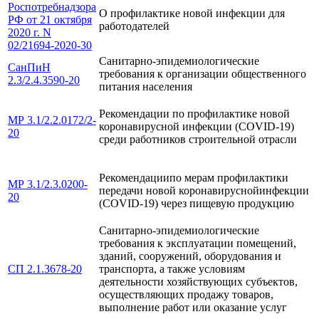
Роспотребнадзора
О профилактике новой инфекции для
РФ от 21 октября
работодателей
2020 г. N
02/21694-2020-30
Санитарно-эпидемиологические
СанПиН
требования к организации общественного
2.3/2.4.3590-20
питания населения
Рекомендации по профилактике новой
МР 3.1/2.2.0172/2-
коронавирусной инфекции (COVID-19)
20
среди работников строительной отрасли
Рекомендациипо мерам профилактики
МР 3.1/2.3.0200-
передачи новой коронавируснойинфекции
20
(COVID-19) через пищевую продукцию
Санитарно-эпидемиологические
требования к эксплуатации помещений,
зданий, сооружений, оборудования и
СП 2.1.3678-20
транспорта, а также условиям
деятельности хозяйствующих субъектов,
осуществляющих продажу товаров,
выполнение работ или оказание услуг