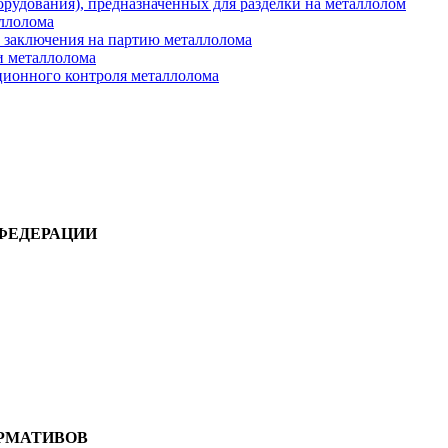
орудования), предназначенных для разделки на металлолом
аллолома
 заключения на партию металлолома
и металлолома
ционного контроля металлолома
ФЕДЕРАЦИИ
РМАТИВОВ