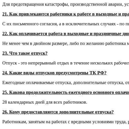
Для предотвращения катастрофы, производственной аварии, ус
21. Как привлекаются работники к работе в выходные и пр
С их письменного согласия, а в исключительных случаях - по
22. Как оплачивается работа в выходные и праздничные дн
Не менее чем в двойном размере, либо по желанию работника м
23. Что такое отпуск?
Отпуск - это непрерывный отдых в течение нескольких рабочих
24. Какие виды отпусков предусмотрены ТК РФ?
Ежегодные оплачиваемые отпуска, дополнительные отпуска, от
25. Какова продолжительность ежегодного основного оплач
28 календарных дней для всех работников.
26. Кому предоставляются дополнительные отпуска?
Работникам, занятым на работах с вредными условиями труда,