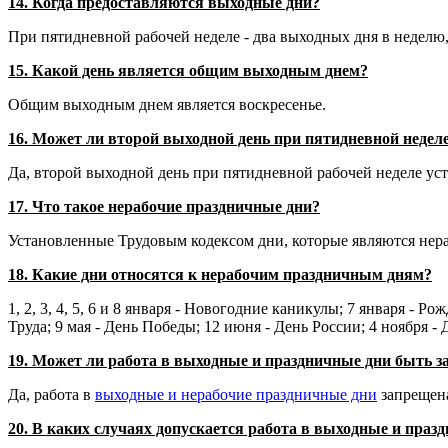
14. Когда предоставляются выходные дни?
При пятидневной рабочей неделе - два выходных дня в неделю,
15. Какой день является общим выходным днем?
Общим выходным днем является воскресенье.
16. Может ли второй выходной день при пятидневной неделе
Да, второй выходной день при пятидневной рабочей неделе ус
17. Что такое нерабочие праздничные дни?
Установленные Трудовым кодексом дни, которые являются нера
18. Какие дни относятся к нерабочим праздничным дням?
1, 2, 3, 4, 5, 6 и 8 января - Новогодние каникулы; 7 января -
Труда; 9 мая - День Победы; 12 июня - День России; 4 ноября -
19. Может ли работа в выходные и праздничные дни быть 
Да, работа в
выходные и нерабочие праздничные дни
запрещена
20. В каких случаях допускается работа в выходные и праз