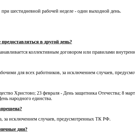
 при шестидневной рабочей неделе - один выходной день.
 предоставляться в другой день?
танавливается коллективным договором или правилами внутренн
бочими для всех работников, за исключением случаев, предусм
 Рождество Христово; 23 февраля - День защитника Отечества; 8 м
 День народного единства.
запрещена?
, за исключением случаев, предусмотренных ТК РФ.
дничные дни?