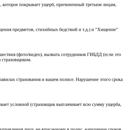
, которое покрывает ущерб, причиненный третьим лицам,
ения предметов, стихийных бедствий и т.д.) и "Хищение"
ествия (фото/видео), вызвать сотрудников ГИБДД (если это
я страховщиком.
правилах страхования и вашем полисе. Нарушение этого срока
Бывает условной (страховщик выплачивает всю сумму ущерба,
управления лицу, не вписанному в полис, нарушение сроков