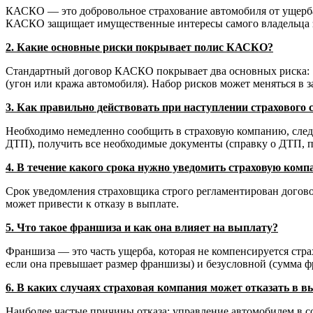
КАСКО — это добровольное страхование автомобиля от ущерба
КАСКО защищает имущественные интересы самого владельца за
2. Какие основные риски покрывает полис КАСКО?
Стандартный договор КАСКО покрывает два основных риска: "У
(угон или кража автомобиля). Набор рисков может меняться в 
3. Как правильно действовать при наступлении страхового 
Необходимо немедленно сообщить в страховую компанию, следу
ДТП), получить все необходимые документы (справку о ДТП, пр
4. В течение какого срока нужно уведомить страховую комп
Срок уведомления страховщика строго регламентирован договор
может привести к отказу в выплате.
5. Что такое франшиза и как она влияет на выплату?
Франшиза — это часть ущерба, которая не компенсируется стра
если она превышает размер франшизы) и безусловной (сумма ф
6. В каких случаях страховая компания может отказать в
Наиболее частые причины отказа: управление автомобилем в с