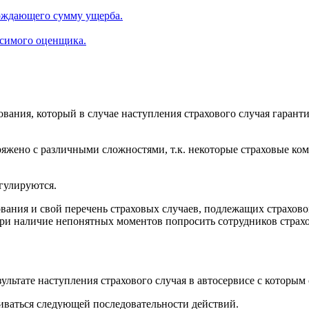
ерждающего сумму ущерба.
исимого оценщика.
ания, который в случае наступления страхового случая гарант
ряжено с различными сложностями, т.к. некоторые страховые ко
гулируются.
ования и свой перечень страховых случаев, подлежащих страхо
при наличие непонятных моментов попросить сотрудников страх
ультате наступления страхового случая в автосервисе с которым
иваться следующей последовательности действий.