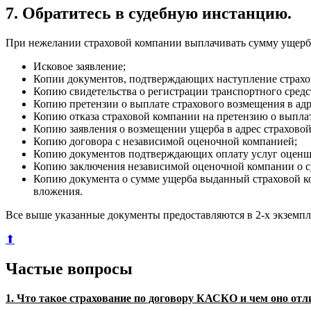
7. Обратитесь в судебную инстанцию.
При нежелании страховой компании выплачивать сумму ущерба 
Исковое заявление;
Копии документов, подтверждающих наступление страхов
Копию свидетельства о регистрации транспортного средс
Копию претензии о выплате страхового возмещения в адр
Копию отказа страховой компании на претензию о выплат
Копию заявления о возмещении ущерба в адрес страхово
Копию договора с независимой оценочной компанией;
Копию документов подтверждающих оплату услуг оценщ
Копию заключения независимой оценочной компании о с
Копию документа о сумме ущерба выданный страховой ко
вложения.
Все выше указанные документы предоставляются в 2-х экземпл
⬆
Частые вопросы
1. Что такое страхование по договору КАСКО и чем оно от