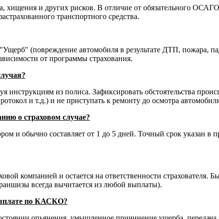
, хищения и других рисков. В отличие от обязательного ОСАГО
страхованного транспортного средства.
щерб" (повреждение автомобиля в результате ДТП, пожара, пад
зависимости от программы страхования.
случая?
я инструкциям из полиса. Зафиксировать обстоятельства происш
отокол и т.д.) и не приступать к ремонту до осмотра автомобил
анию о страховом случае?
ом и обычно составляет от 1 до 5 дней. Точный срок указан в 
ховой компанией и остается на ответственности страхователя. 
раншизы всегда вычитается из любой выплаты).
 выплате по КАСКО?
остоянии опьянения, умышленное причинение ущерба, передача 