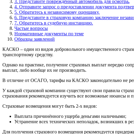
3. Представите повреждённый автомобиль для осмотра
.
4. Отправите запрос о предоставлении документа подтв
5. Обратитесь к независимому оценщику.
6. Представите в страховую компанию заключение незав
7. Обратитесь в судебную инстанцию.
Частые вопросы
Нормативные документы по теме
Образцы заявлений
КАСКО – один из видов добровольного имущественного страхов
транспортному средству.
Однако на практике, получение страховых выплат нередко соп
выплат, либо вообще их не производить.
В отличие от ОСАГО, тарифы на КАСКО законодательно не ре
У каждой страховой компании существуют свои правила страх
страхования рекомендуется изучить все возможные нюансы и 
Страховые возмещения могут быть 2-х видов:
Выплата причинённого ущерба деньгами наличными;
Устранение всех технических неполадок, возникших в рез
Для получения страхового возмещения рекомендуется придерж