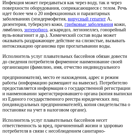
Инфекция может передаваться как через воду, так и через
поверхности оборудования, соприкасающиеся с телом. Речь
идет более чем о 20 инфекционных и паразитарных
заболеваниях (эпидермофития,
вирусный гепатит
А,
дизентерия, туберкулез кожи,
грибковые заболевания
кожи,
лямблиоз,
энтеробиоз
, аскаридоз, легионеллез, гонорейный
вуль-вовагинит и др.). Химический состав воды может
оказывать раздражающее действие на слизистые, вызывать
интоксикацию организма при проглатывании воды.
Исполнитель услуг плавательных бассейнов обязан довести
до сведения потребителя фирменное наименование своей
организации (фамилию, имя, отчество индивидуального
предпринимателя), место ее нахождения, адрес и режим
работы (информацию размещают на вывеске). Потребителю
предоставляется информация о государственной регистрации
и наименовании зарегистрировавшего органа (копия выписки
из Единого государственного реестра юридических лиц
(индивидуальных предпринимателей), копия свидетельства о
постановке на учет в налоговом органе).
Исполнитель услуг плавательных бассейнов несет
ответственность за вред, причиненный жизни и здоровью
потребителя в связи с несоблюдением санитарно-