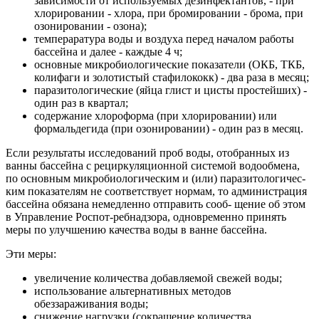
зависимости от используемых дезинфектантов, - при
хлорировании - хлора, при бромировании - брома, при
озонировании - озона);
темпераратура воды и воздуха перед началом работы
бассейна и далее - каждые 4 ч;
основные микробиологические показатели (ОКБ, ТКБ,
колифаги и золотистый стафилококк) - два раза в месяц;
паразитологические (яйца глист и цисты простейших) -
один раз в квартал;
содержание хлороформа (при хлорировании) или
формальдегида (при озонировании) - один раз в месяц.
Если результаты исследований проб воды, отобранных из
ванны бассейна с рециркуляционной системой водообмена,
по основным микробиологическим и (или) паразитологичес-
ким показателям не соответствует нормам, то администрация
бассейна обязана немедленно отправить сооб- щение об этом
в Управление Роспот-ребнадзора, одновременно принять
меры по улучшению качества воды в ванне бассейна.
Эти меры:
увеличение количества добавляемой свежей воды;
использование альтернативных методов
обеззараживания воды;
снижение нагрузки (сокращение количества