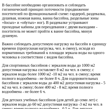
В бассейне необходимо организовать и соблюдать
гигиенический принцип поточности (продвижение
посетителей по функциональной схеме: гардероб, раздевалка,
душевая, ножная ванна, ванна бассейна, раздельные зоны
«босых» и «обутых» ног). В раздевалке устраивают
проходные кабины для переодевания с двумя выходами -
посетитель не может пройти к ванне бассейна, минуя
душевую.
Важно соблюдать допустимую нагрузку на бассейн в единицу
времени (пропускная нагрузка, чел. в смену), исходя из
нормативных требований к площади зеркала воды на одного
человека в соответствии с видом бассейна.
Для спортивных бассейнов с зеркалом воды до 1000 м2
допустимая нагрузка составляет 8 м2 на чел. в смену; с
зеркалом воды более 1000 м2 -10 м2 на чел. в смену; время
полного водообмена - не более 8 ч. Для оздоровительных
бассейнов с зеркалом воды до 400 м2 допустимая нагрузка - 5
м2 на чел. в смену; более 400 м2 - 8 м2; время полного
водообмена - не более 6 ч.
Для детских учебных бассейнов (для детей до семи лет) с
зеркалом воды до 60 м2 допустимая нагрузка -3 м2 на чел. в
смену; время полного водообмена - 0,5 ч. Для детских