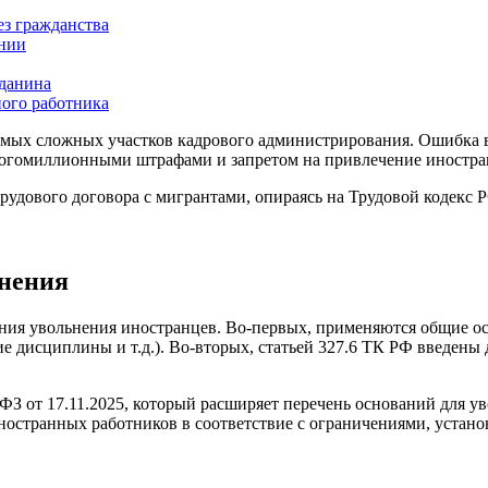
з гражданства
ении
жданина
ого работника
мых сложных участков кадрового администрирования. Ошибка в
многомиллионными штрафами и запретом на привлечение иностр
рудового договора с мигрантами, опираясь на Трудовой кодекс 
ьнения
ания увольнения иностранцев. Во-первых, применяются общие 
ие дисциплины и т.д.). Во-вторых, статьей 327.6 ТК РФ введен
-ФЗ от 17.11.2025, который расширяет перечень оснований для у
иностранных работников в соответствие с ограничениями, уста