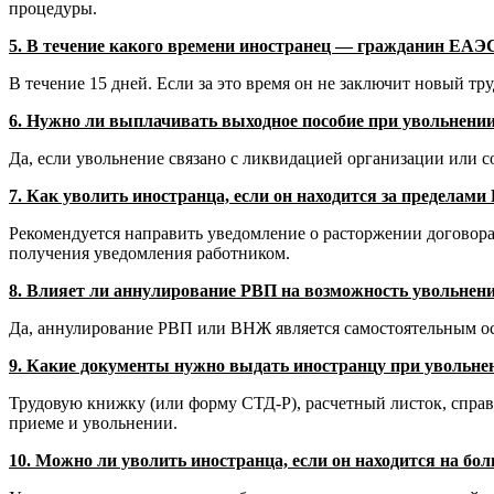
процедуры.
5. В течение какого времени иностранец — гражданин ЕАЭ
В течение 15 дней. Если за это время он не заключит новый тру
6. Нужно ли выплачивать выходное пособие при увольнени
Да, если увольнение связано с ликвидацией организации или с
7. Как уволить иностранца, если он находится за пределами
Рекомендуется направить уведомление о расторжении договора 
получения уведомления работником.
8. Влияет ли аннулирование РВП на возможность увольнен
Да, аннулирование РВП или ВНЖ является самостоятельным осно
9. Какие документы нужно выдать иностранцу при увольне
Трудовую книжку (или форму СТД-Р), расчетный листок, справку
приеме и увольнении.
10. Можно ли уволить иностранца, если он находится на бо