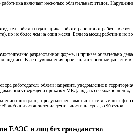
 работника включает несколько обязательных этапов. Нарушени
отодатель обязан издать приказ об отстранении от работы в соот
та), но не более чем на один месяц. Если за месяц работник не
мостоятельно разработанной форме. В приказе обязательно дел
д подпись. В день увольнения производится полный расчет и вы
оговора работодатель обязан направить уведомление в территор
домления утверждена приказом МВД, подать его можно лично, по
льнении иностранца предусмотрен административный штраф по с
лей либо приостановление деятельности на срок до 90 суток.
ан ЕАЭС и лиц без гражданства