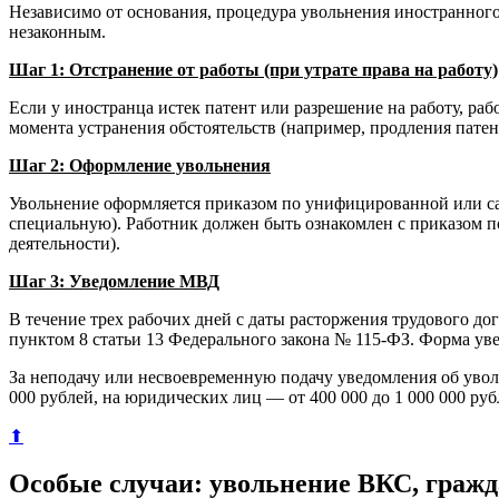
Независимо от основания, процедура увольнения иностранного
незаконным.
Шаг 1: Отстранение от работы (при утрате права на работу)
Если у иностранца истек патент или разрешение на работу, раб
момента устранения обстоятельств (например, продления патен
Шаг 2: Оформление увольнения
Увольнение оформляется приказом по унифицированной или са
специальную). Работник должен быть ознакомлен с приказом по
деятельности).
Шаг 3: Уведомление МВД
В течение трех рабочих дней с даты расторжения трудового д
пунктом 8 статьи 13 Федерального закона № 115-ФЗ. Форма уве
За неподачу или несвоевременную подачу уведомления об уво
000 рублей, на юридических лиц — от 400 000 до 1 000 000 руб
⬆
Особые случаи: увольнение ВКС, гражд