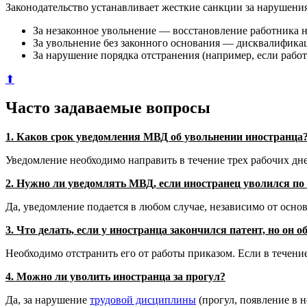
Законодательство устанавливает жесткие санкции за нарушен
За незаконное увольнение — восстановление работника н
За увольнение без законного основания — дисквалифика
За нарушение порядка отстранения (например, если работ
⬆
Часто задаваемые вопросы
1. Каков срок уведомления МВД об увольнении иностранца
Уведомление необходимо направить в течение трех рабочих дне
2. Нужно ли уведомлять МВД, если иностранец уволился п
Да, уведомление подается в любом случае, независимо от осно
3. Что делать, если у иностранца закончился патент, но он 
Необходимо отстранить его от работы приказом. Если в течение м
4. Можно ли уволить иностранца за прогул?
Да, за нарушение
трудовой дисциплины
(прогул, появление в н