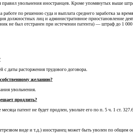
ия правил увольнения иностранцев. Кроме упомянутых выше штр
а работе по решению суда и выплата среднего заработка за врем
ция должностных лиц и административное приостановление дея
ник не был отстранен при истечении патента) — штраф до 1 000
?
й с даты расторжения трудового договора.
о собственному желанию?
вания увольнения.
обещает продлить?
есяца патент не будет продлен, увольте его по п. 5 ч. 1 ст. 327
етрезвом виде и т.д.) иностранец может быть уволен по общим о