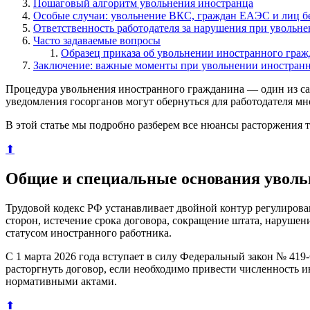
Пошаговый алгоритм увольнения иностранца
Особые случаи: увольнение ВКС, граждан ЕАЭС и лиц бе
Ответственность работодателя за нарушения при увольн
Часто задаваемые вопросы
Образец приказа об увольнении иностранного гра
Заключение: важные моменты при увольнении иностранн
Процедура увольнения иностранного гражданина — один из са
уведомления госорганов могут обернуться для работодателя 
В этой статье мы подробно разберем все нюансы расторжения т
⬆
Общие и специальные основания увол
Трудовой кодекс РФ устанавливает двойной контур регулиров
сторон, истечение срока договора, сокращение штата, нарушен
статусом иностранного работника.
С 1 марта 2026 года вступает в силу Федеральный закон № 419
расторгнуть договор, если необходимо привести численность 
нормативными актами.
⬆