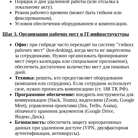
Порядок и дни удаленной работы (или отсылка к
локальному акту).
Режим рабочего времени (может быть гибким или
фиксированным).
Условия обеспечения оборудованием и компенсации.
Шаг 3. Организация рабочих мест и IT-инфраструктуры
Офис:
при гибриде часто переходят на систему "гибких
рабочих мест" (hot-desking), когда места не закреплены
за сотрудниками. Нужно организовать бронирование
мест (через календарь или специальное приложение),
обеспечить достаточное количество мест для пиковых
дней.
Техника:
решить, кто предоставляет оборудование
(компания или сотрудник). Если сотрудник использует
свое, нужно прописать компенсацию (ст. 188 ТК РФ).
Программное обеспечение:
внедрить инструменты для
коммуникации (Slack, Teams), видеосвязи (Zoom, Google
Meet), управления проектами (Jira, Trello, Asana),
облачного хранения документов (Google Drive,
Яндекс.Диск).
Безопасность:
обеспечить защиту корпоративных
данных при удаленном доступе (VPN, двухфакторная
аутентификация, антивирусы).