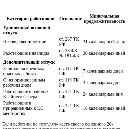
Минимальная
Категория работников
Основание
продолжительность
Удлиненный основной
отпуск
ст. 267 ТК
Несовершеннолетние
31 календарный день
РФ
ст. 23 ФЗ
Работающие инвалиды
30 календарных дней
№ 181-ФЗ
Дополнительный отпуск
Занятые на вредных/
ст. 117 ТК
7 календарных дней
опасных работах
РФ
С ненормированным
ст. 119 ТК
3 календарных дня
рабочим днем
РФ
Работающие в районах
ст. 321 ТК
24 календарных дня
Крайнего Севера
РФ
Работающие в
ст. 321 ТК
приравненных к КС
16 календарных дней
РФ
местностях
Если работник не «отгулял» часть своего основного 28-