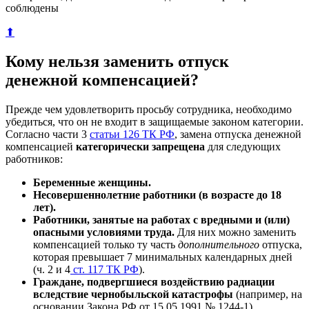
соблюдены
⬆
Кому нельзя заменить отпуск
денежной компенсацией?
Прежде чем удовлетворить просьбу сотрудника, необходимо
убедиться, что он не входит в защищаемые законом категории.
Согласно части 3
статьи 126 ТК РФ
, замена отпуска денежной
компенсацией
категорически запрещена
для следующих
работников:
Беременные женщины.
Несовершеннолетние работники (в возрасте до 18
лет).
Работники, занятые на работах с вредными и (или)
опасными условиями труда.
Для них можно заменить
компенсацией только ту часть
дополнительного
отпуска,
которая превышает 7 минимальных календарных дней
(ч. 2 и 4
ст. 117 ТК РФ
).
Граждане, подвергшиеся воздействию радиации
вследствие чернобыльской катастрофы
(например, на
основании Закона РФ от 15.05.1991 № 1244-1).