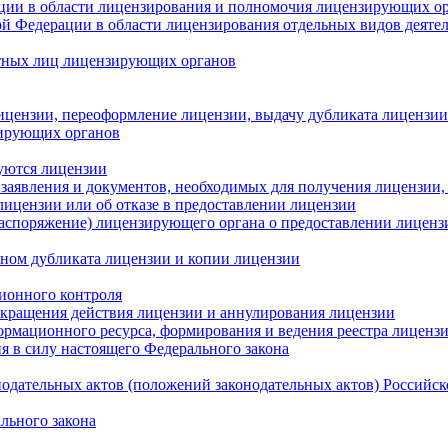
ации в области лицензирования и полномочия лицензирующих о
й Федерации в области лицензирования отдельных видов деятел
остных лиц лицензирующих органов
лицензии, переоформление лицензии, выдачу дубликата лицензии
зирующих органов
буются лицензии
и заявления и документов, необходимых для получения лицензи
лицензии или об отказе в предоставлении лицензии
распоряжение) лицензирующего органа о предоставлении лицензи
ном дубликата лицензии и копии лицензии
зионного контроля
рекращения действия лицензии и аннулирования лицензии
ормационного ресурса, формирования и ведения реестра лиценз
я в силу настоящего Федерального закона
нодательных актов (положений законодательных актов) Российск
льного закона