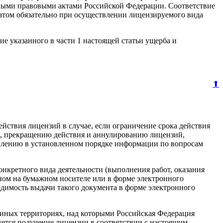
ыми правовыми актами Российской Федерации. Соответствие
атом обязательно при осуществлении лицензируемого вида
е указанного в части 1 настоящей статьи ущерба и
⬆
йствия лицензий в случае, если ограничение срока действия
, прекращению действия и аннулированию лицензий,
влению в установленном порядке информации по вопросам
нкретного вида деятельности (выполнения работ, оказания
ном на бумажном носителе или в форме электронного
одимость выдачи такого документа в форме электронного
а иных территориях, над которыми Российская Федерация
ется получение лицензии в соответствии с настоящим