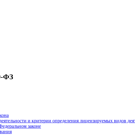
9-ФЗ
кона
 деятельности и критерии определения лицензируемых видов дея
 Федеральном законе
вания