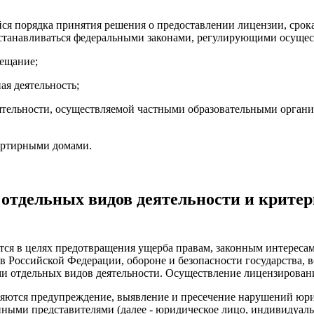
йся порядка принятия решения о предоставлении лицензии, срока
устанавливаться федеральными законами, регулирующими осущес
вещание;
ая деятельность;
деятельности, осуществляемой частными образовательными орга
артирными домами.
я отдельных видов деятельности и крите
тся в целях предотвращения ущерба правам, законным интереса
в Российской Федерации, обороне и безопасности государства, 
тдельных видов деятельности. Осуществление лицензирования 
вляются предупреждение, выявление и пресечение нарушений ю
ыми представителями (далее - юридическое лицо, индивидуаль