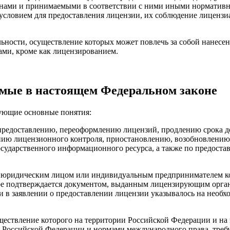
нами и принимаемыми в соответствии с ними иными нормативн
условием для предоставления лицензии, их соблюдение лицензи
ьности, осуществление которых может повлечь за собой нанесени
ами, кроме как лицензированием.
емые в настоящем Федеральном законе
дующие основные понятия:
предоставлению, переоформлению лицензий, продлению срока де
нию лицензионного контроля, приостановлению, возобновлению
ударственного информационного ресурса, а также по предоста
ия юридическим лицом или индивидуальным предпринимателем ко
рое подтверждается документом, выданным лицензирующим орга
и в заявлении о предоставлении лицензии указывалось на необх
существление которого на территории Российской Федерации и н
 Российской Федерации и нормами международного права, требу