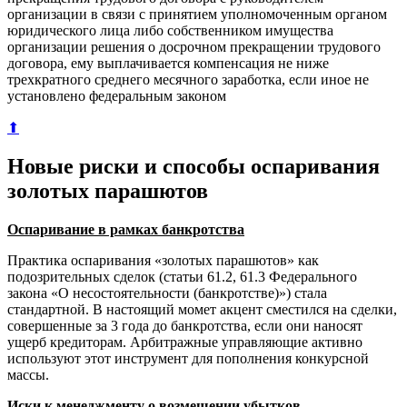
организации в связи с принятием уполномоченным органом
юридического лица либо собственником имущества
организации решения о досрочном прекращении трудового
договора, ему выплачивается компенсация не ниже
трехкратного среднего месячного заработка, если иное не
установлено федеральным законом
⬆
Новые риски и способы оспаривания
золотых парашютов
Оспаривание в рамках банкротства
Практика оспаривания «золотых парашютов» как
подозрительных сделок (статьи 61.2, 61.3 Федерального
закона «О несостоятельности (банкротстве)») стала
стандартной. В настоящий момет акцент сместился на сделки,
совершенные за 3 года до банкротства, если они наносят
ущерб кредиторам. Арбитражные управляющие активно
используют этот инструмент для пополнения конкурсной
массы.
Иски к менеджменту о возмещении убытков