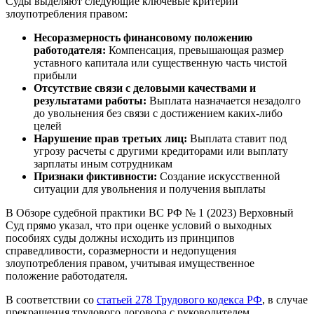
Cуды выделяют следующие ключевые критерии
злоупотребления правом:
Несоразмерность финансовому положению
работодателя:
Компенсация, превышающая размер
уставного капитала или существенную часть чистой
прибыли
Отсутствие связи с деловыми качествами и
результатами работы:
Выплата назначается незадолго
до увольнения без связи с достижением каких-либо
целей
Нарушение прав третьих лиц:
Выплата ставит под
угрозу расчеты с другими кредиторами или выплату
зарплаты иным сотрудникам
Признаки фиктивности:
Создание искусственной
ситуации для увольнения и получения выплаты
В Обзоре судебной практики ВС РФ № 1 (2023) Верховный
Суд прямо указал, что при оценке условий о выходных
пособиях суды должны исходить из принципов
справедливости, соразмерности и недопущения
злоупотребления правом, учитывая имущественное
положение работодателя.
В соответствии со
статьей 278 Трудового кодекса РФ
, в случае
прекращения трудового договора с руководителем