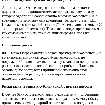
Акционеры все чаще подают иски к бывшим членам совета
директоров или единоличному исполнительному органу,
которые одобрили необоснованно высокие компенсации, о
возмещении причиненных компании убытков (статья 53.1
Гражданского кодекса РФ, статья 71 Федерального закона «Об
акционерных обществах»). Такие иски могут предъявляться
как самой компанией, так и ее акционерами в порядке
косвенного иска.
Налоговые риски
ФНС может переквалифицировать чрезмерную компенсацию
во внереализационный доход физического лица, не
подлежащий налоговым вычетам, а у компании не принять
расходы для целей налогообложения прибыли. Налоговые
органы руководствуются принципом экономической
обоснованности расходов и их направленностью на
извлечение дохода.
Риски привлечения к субсидиарной ответственности
В случае банкротства компании руководители, получившие
значительные выплаты по золотым парашютам, могут быть
привлечены к субсидиарной ответственности по долгам