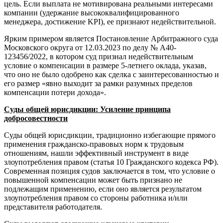
цель. Если выплата не мотивирована реальными интересами
компании (удержание высококвалифицированного
менеджера, достижение KPI), ее признают недействительной.
Ярким примером является Постановление Арбитражного суда
Московского округа от 12.03.2023 по делу № А40-
123456/2022, в котором суд признал недействительным
условие о компенсации в размере 5-летнего оклада, указав,
что оно не было одобрено как сделка с заинтересованностью и
его размер «явно выходит за рамки разумных пределов
компенсации потери дохода».
Суды общей юрисдикции: Усиление принципа
добросовестности
Суды общей юрисдикции, традиционно избегающие прямого
применения гражданско-правовых норм к трудовым
отношениям, нашли эффективный инструмент в виде
злоупотребления правом (статья 10 Гражданского кодекса РФ).
Современная позиция судов заключается в том, что условие о
повышенной компенсации может быть признано не
подлежащим применению, если оно является результатом
злоупотребления правом со стороны работника и/или
представителя работодателя.