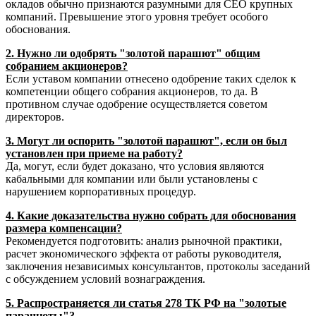
окладов обычно признаются разумными для CEO крупных
компаний. Превышение этого уровня требует особого
обоснования.
2. Нужно ли одобрять "золотой парашют" общим
собранием акционеров?
Если уставом компании отнесено одобрение таких сделок к
компетенции общего собрания акционеров, то да. В
противном случае одобрение осуществляется советом
директоров.
3. Могут ли оспорить "золотой парашют", если он был
установлен при приеме на работу?
Да, могут, если будет доказано, что условия являются
кабальными для компании или были установлены с
нарушением корпоративных процедур.
4. Какие доказательства нужно собрать для обоснования
размера компенсации?
Рекомендуется подготовить: анализ рыночной практики,
расчет экономического эффекта от работы руководителя,
заключения независимых консультантов, протоколы заседаний
с обсуждением условий вознаграждения.
5. Распространяется ли статья 278 ТК РФ на "золотые
парашюты"?