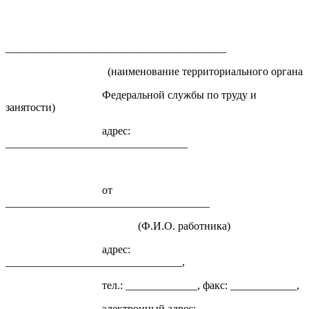
________________________________________
(наименование территориального органа
Федеральной службы по труду и
занятости)
адрес:
_________________________________
от
_____________________________________
(Ф.И.О. работника)
адрес:
________________________________,
тел.: _____________, факс: ____________,
электронный адрес: