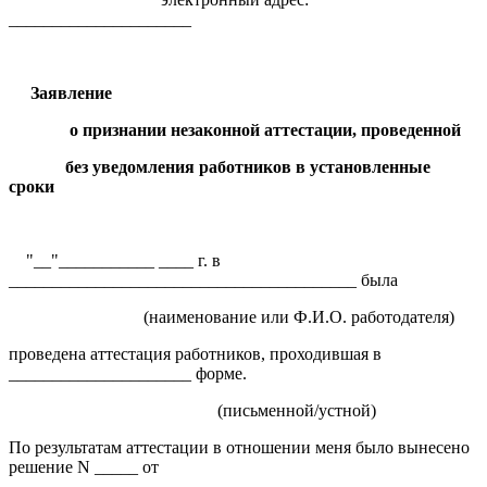
_____________________
Заявление
о признании незаконной аттестации, проведенной
без уведомления работников в установленные
сроки
"__"___________ ____ г. в
________________________________________ была
(наименование или Ф.И.О. работодателя)
проведена аттестация работников, проходившая в
_____________________ форме.
(письменной/устной)
По результатам аттестации в отношении меня было вынесено
решение N _____ от