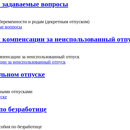
о задаваемые вопросы
 беременности и родам (декретным отпуском)
мые вопросы
й компенсации за неиспользованный отп
омпенсации за неиспользованный отпуск
ции за неиспользованный отпуск
льном отпуске
ьными отпусками
уске
по безработице
собия по безработице