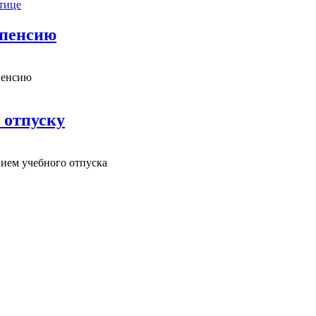
тице
 пенсию
пенсию
 отпуску
нием учебного отпуска