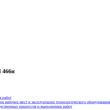
N 466н
я работ
ции рабочих мест и эксплуатации технологического оборудовани
одственных процессов и выполнении работ