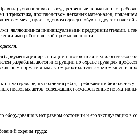
- Правила) устанавливают государственные нормативные требов
ней и трикотажа, производством нетканых материалов, прядение
ашением меха, производством одежды, обуви и других изделий из
елями, являющимися индивидуальными предпринимателями, а та
влении ими работ в легкой промышленности.
одателя.
ой) документации организации-изготовителя технологического о
ателем разрабатываются инструкции по охране труда для професс
локальным нормативным актом работодателя с учетом мнения пр
стки и материалов, выполнения работ, требования к безопасно
вных правовых актов, содержащих государственные нормативные
ого оборудования в исправном состоянии и его эксплуатацию в с
бований охраны труда;