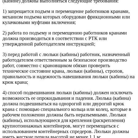
(кабине) должны выполняться следующие требования:
1) запрещается подъем и перемещение работников кранами,
механизм подъема которых оборудован фрикционными или
кулачковыми муфтами включения;
2) работа по подъему и перемещению работников кранами
должна производиться в соответствии с РТК или
утвержденной работодателем инструкцией;
3) перед работой с люльки (кабины) работник, назначенный
работодателем ответственным за безопасное производство
работ, совместно с крановщиком обязан проверить
техническое состояние крана, люльки (кабины), стропов,
правильность и надежность навешивания люльки (кабины) на
крюк крана;
4) способ подвешивания люльки (кабины) должен исключать
возможность ее опрокидывания и падения. Люлька (кабина)
должна подвешиваться на однорогий или двурогий крюк
крана с помощью специального кольца или колец, которые в
рабочем положении должны быть неразъемными. Люльки
(кабины), использующиеся для крепления (раскрепления)
крупнотоннажных контейнеров, могут перемещаться с
использованием контейнерных спредеров. Люльки должны
иметь жесткие перила высотой не менее 1,1 м;