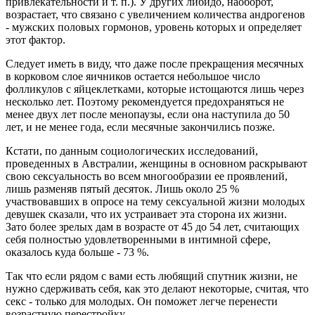
привлекательности и т. п.). У других либидо, наоборот,
возрастает, что связано с увеличением количества андрогенов
- мужских половых гормонов, уровень которых и определяет
этот фактор.
Следует иметь в виду, что даже после прекращения месячных
в корковом слое яичников остается небольшое число
фолликулов с яйцеклетками, которые истощаются лишь через
несколько лет. Поэтому рекомендуется предохраняться не
менее двух лет после менопаузы, если она наступила до 50
лет, и не менее года, если месячные закончились позже.
Кстати, по данным социологических исследований,
проведенных в Австралии, женщины в основном раскрывают
свою сексуальность во всем многообразии ее проявлений,
лишь разменяв пятый десяток. Лишь около 25 %
участвовавших в опросе на тему сексуальной жизни молодых
девушек сказали, что их устраивает эта сторона их жизни.
Зато более зрелых дам в возрасте от 45 до 54 лет, считающих
себя полностью удовлетворенными в интимной сфере,
оказалось куда больше - 73 %.
Так что если рядом с вами есть любящий спутник жизни, не
нужно сдерживать себя, как это делают некоторые, считая, что
секс - только для молодых. Он поможет легче перенести
возрастную перестройку.