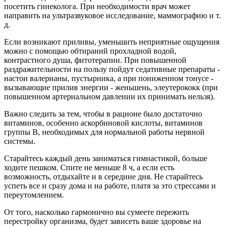
посетить гинеколога. При необходимости врач может
направить на ультразвуковое исследование, маммографию и т.
д.
Если возникают приливы, уменьшить неприятные ощущения
можно с помощью обтираний прохладной водой,
контрастного душа, фитотерапии. При повышенной
раздражительности на пользу пойдут седативные препараты -
настои валерианы, пустырника, а при пониженном тонусе -
вызывающие прилив энергии - женьшень, элеутерококк (при
повышенном артериальном давлении их принимать нельзя).
Важно следить за тем, чтобы в рационе было достаточно
витаминов, особенно аскорбиновой кислоты, витаминов
группы В, необходимых для нормальной работы нервной
системы.
Старайтесь каждый день заниматься гимнастикой, больше
ходите пешком. Спите не меньше 8 ч, а если есть
возможность, отдыхайте и в середине дня. Не старайтесь
успеть все и сразу дома и на работе, платя за это стрессами и
переутомлением.
От того, насколько гармонично вы сумеете пережить
перестройку организма, будет зависеть ваше здоровье на