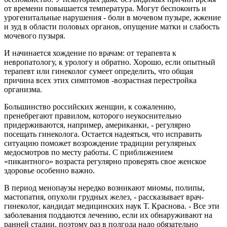
от времени повышается температура. Могут беспокоить и
урогенитальные нарушения - боли в мочевом пузыре, жжение
и зуд в области половых органов, опущение матки и слабость
мочевого пузыря.
И начинается хождение по врачам: от терапевта к
невропатологу, к урологу и обратно. Хорошо, если опытный
терапевт или гинеколог сумеет определить, что общая
причина всех этих симптомов -возрастная перестройка
организма.
Большинство российских женщин, к сожалению,
пренебрегают правилом, которого неукоснительно
придерживаются, например, американки, - регулярно
посещать гинеколога. Остается надеяться, что исправить
ситуацию поможет возрождение традиции регулярных
медосмотров по месту работы. С приближением
«пикантного» возраста регулярно проверять свое женское
здоровье особенно важно.
В период менопаузы нередко возникают миомы, полипы,
мастопатия, опухоли грудных желез, - рассказывает врач-
гинеколог, кандидат медицинских наук Т. Краснова. - Все эти
заболевания поддаются лечению, если их обнаруживают на
ранней стадии, поэтому раз в полгода надо обязательно