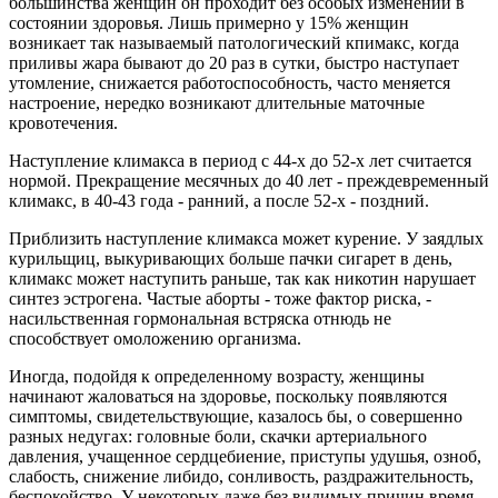
большинства женщин он проходит без особых изменений в
состоянии здоровья. Лишь примерно у 15% женщин
возникает так называемый патологический кпимакс, когда
приливы жара бывают до 20 раз в сутки, быстро наступает
утомление, снижается работоспособность, часто меняется
настроение, нередко возникают длительные маточные
кровотечения.
Наступление климакса в период с 44-х до 52-х лет считается
нормой. Прекращение месячных до 40 лет - преждевременный
климакс, в 40-43 года - ранний, а после 52-х - поздний.
Приблизить наступление климакса может курение. У заядлых
курильщиц, выкуривающих больше пачки сигарет в день,
климакс может наступить раньше, так как никотин нарушает
синтез эстрогена. Частые аборты - тоже фактор риска, -
насильственная гормональная встряска отнюдь не
способствует омоложению организма.
Иногда, подойдя к определенному возрасту, женщины
начинают жаловаться на здоровье, поскольку появляются
симптомы, свидетельствующие, казалось бы, о совершенно
разных недугах: головные боли, скачки артериального
давления, учащенное сердцебиение, приступы удушья, озноб,
слабость, снижение либидо, сонливость, раздражительность,
беспокойство. У некоторых даже без видимых причин время