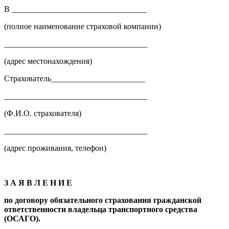
В _________________________________
(полное наименование страховой компании)
___________________________________
(адрес местонахождения)
Страхователь_______________________
___________________________________
(Ф.И.О. страхователя)
___________________________________
(адрес проживания, телефон)
З А Я В Л Е Н И Е
по договору обязательного страхования гражданской
ответственности владельца транспортного средства
(ОСАГО).