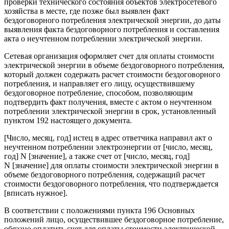
проверки технического состояния объектов электросетевого
хозяйства в месте, где позже был выявлен факт
бездоговорного потребления электрической энергии, до даты
выявления факта бездоговорного потребления и составления
акта о неучтенном потреблении электрической энергии.
Сетевая организация оформляет счет для оплаты стоимости
электрической энергии в объеме бездоговорного потребления,
который должен содержать расчет стоимости бездоговорного
потребления, и направляет его лицу, осуществившему
бездоговорное потребление, способом, позволяющим
подтвердить факт получения, вместе с актом о неучтенном
потреблении электрической энергии в срок, установленный
пунктом 192 настоящего документа.
[Число, месяц, год] истец в адрес ответчика направил акт о
неучтенном потреблении электроэнергии от [число, месяц,
год] N [значение], а также счет от [число, месяц, год]
N [значение] для оплаты стоимости электрической энергии в
объеме бездоговорного потребления, содержащий расчет
стоимости бездоговорного потребления, что подтверждается
[вписать нужное].
В соответствии с положениями пункта 196 Основных
положений лицо, осуществившее бездоговорное потребление,
обязано оплатить счет для оплаты стоимости электрической