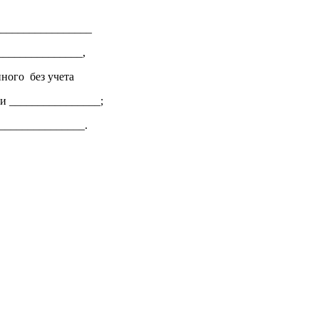
_________________
________________,
ного без учета
и ________________;
_______________.