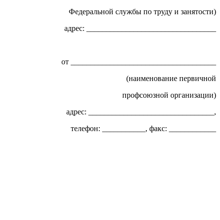
Федеральной службы по труду и занятости)
адрес: _________________________________
т _____________________________________
(наименование первичной
профсоюзной организации)
адрес: ________________________________,
телефон: ___________, факс: ____________