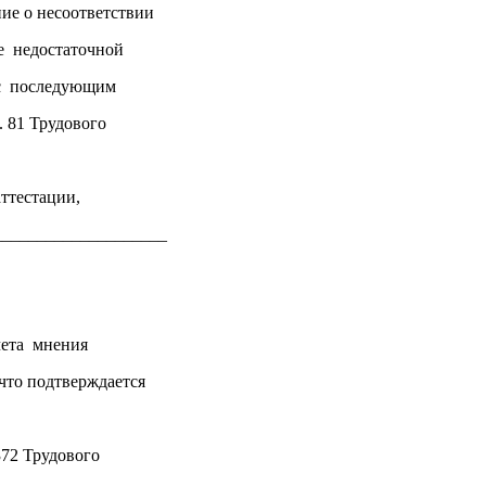
ие о несоответствии
е недостаточной
 с последующим
. 81 Трудового
тестации,
____________________
ета мнения
что подтверждается
372 Трудового