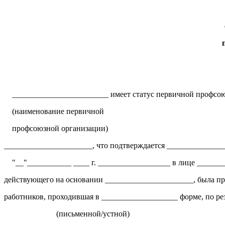
________________________ имеет статус первичной профсою
(наименование первичной
профсоюзной организации)
______________________, что подтверждается ______________
"__"___________ ____ г. __________________ в лице _______
действующего на основании ______________________, была пр
работников, проходившая в ___________________ форме, по ре
(письменной/устной)