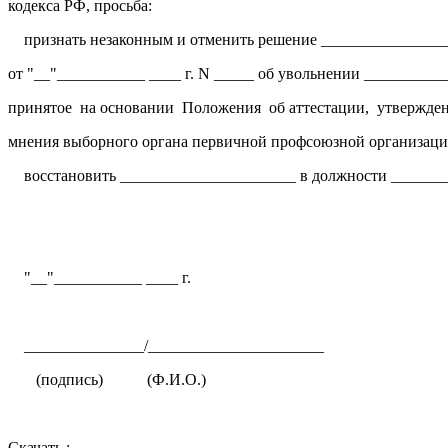
кодекса РФ, просьба:
признать незаконным и отменить решение _______________
от "__"___________ ____ г. N _____ об увольнении _________
принятое на основании Положения об аттестации, утвержден
мнения выборного органа первичной профсоюзной организаци
восстановить ______________________ в должности _______
"__"___________ ____ г.
_______________/______________________
(подпись) (Ф.И.О.)
Скачать :