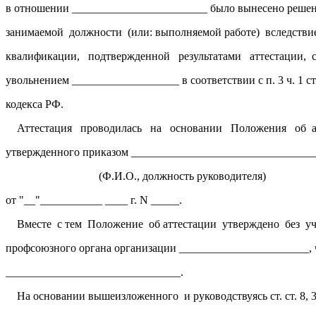
в отношении ________________________ было вынесено решен
занимаемой должности (или: выполняемой работе) вследстви
квалификации, подтвержденной результатами аттестации,
увольнением ___________________ в соответствии с п. 3 ч. 1 ст
кодекса РФ.
Аттестация проводилась на основании Положения об ат
утвержденного приказом ________________________________
(Ф.И.О., должность руководителя)
от "__"___________ ____ г. N _____.
Вместе с тем Положение об аттестации утверждено без уч
профсоюзного органа организации _______________________, 
_______________________________.
На основании вышеизложенного и руководствуясь ст. ст. 8, 