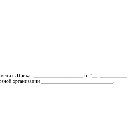
 отменить Приказ ____________________ от "__"___________
оюзной организации _____________________________.