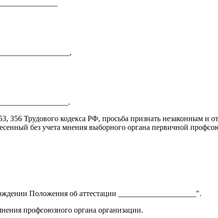
________________
__________________,
__________________.
353, 356 Трудового кодекса РФ, просьба признать незаконным и
ынесенный без учета мнения выборного органа первичной профс
верждении Положения об аттестации ____________________".
мнения профсоюзного органа организации.