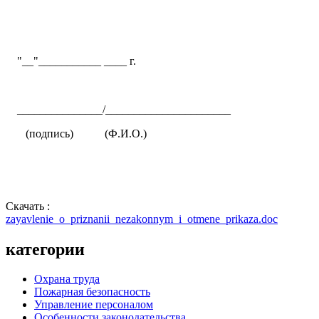
"__"___________ ____ г.
_______________/______________________
(подпись) (Ф.И.О.)
Скачать :
zayavlenie_o_priznanii_nezakonnym_i_otmene_prikaza.doc
категории
Охрана труда
Пожарная безопасность
Управление персоналом
Особенности законодательства