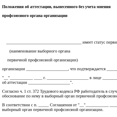
Положения об аттестации, вынесенного без учета мнения
профсоюзного органа организации
____________________________________ имеет статус перв
(наименование выборного органа
первичной профсоюзной организации)
организации ____________________, что подтверждается ____
"__"___________ ____ г. ____________________ в лице _____
об аттестации ____________________".
Согласно ч. 1 ст. 372 Трудового кодекса РФ работодатель в с
обоснование по нему в выборный орган первичной профсоюзно
В соответствии с п. _____ Соглашения от "__"___________ ___
выборный орган первичной профсоюзной организации.