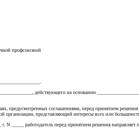
ичной профсоюзной
_________________.
_______________, действующего на основании ________________
лучаях, предусмотренных соглашениями, перед принятием решения
й организации, представляющий интересы всех или большинств
_ г. N _____ работодатель перед принятием решения направляет 