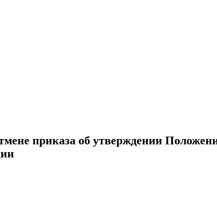
тмене приказа об утверждении Положения
ции
__