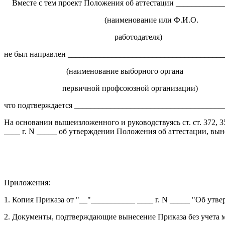
Вместе с тем проект Положения об аттестации ___________
(наименование или Ф.И.О.
работодателя)
не был направлен _______________________________________
(наименование выборного органа
первичной профсоюзной организации)
что подтверждается _____________________________________
На основании вышеизложенного и руководствуясь ст. ст. 372, 
____ г. N _____ об утверждении Положения об аттестации, в
Приложения:
1. Копия Приказа от "__"___________ ____ г. N _____ "Об ут
2. Документы, подтверждающие вынесение Приказа без учета 