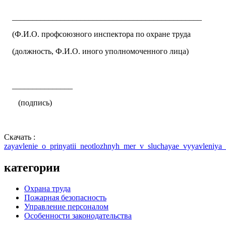
_______________________________________________
(Ф.И.О. профсоюзного инспектора по охране труда
(должность, Ф.И.О. иного уполномоченного лица)
_______________
(подпись)
Скачать :
zayavlenie_o_prinyatii_neotlozhnyh_mer_v_sluchayae_vyyavleniya_
категории
Охрана труда
Пожарная безопасность
Управление персоналом
Особенности законодательства