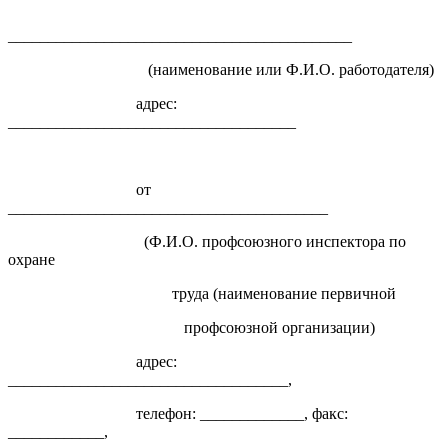
___________________________________________
(наименование или Ф.И.О. работодателя)
адрес:
____________________________________
от
________________________________________
(Ф.И.О. профсоюзного инспектора по
охране
труда (наименование первичной
профсоюзной организации)
адрес:
___________________________________,
телефон: _____________, факс:
____________,