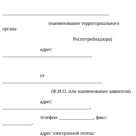
____________________________________________
(наименование территориального
органа
Роспотребнадзора)
адрес:
_____________________________________
от
_________________________________________
(Ф.И.О. или наименование заявителя)
адрес:
____________________________________,
телефон: ______________, факс:
____________,
адрес электронной почты: