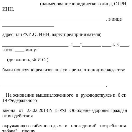
(наименование юридического лица, ОГРН,
ИНН,
____________________________________________, в лице
______________________
адрес или Ф.И.О. ИНН, адрес предпринимателя)
____________________________, "___"________ ____ г. в ____
часов ____ минут
(должность, Ф.И.О.)
были поштучно реализованы сигареты, что подтверждается:
___________________
____________________________________________.
На основании вышеизложенного и руководствуясь п. 6 ст.
19 Федерального
закона от 23.02.2013 N 15-ФЗ "Об охране здоровья граждан
от воздействия
окружающего табачного дыма и последствий потребления
табака", прошу