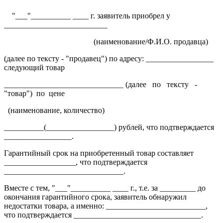
"___"__________ ____ г. заявитель приобрел у
__________________________
(наименование/Ф.И.О. продавца)
(далее по тексту - "продавец") по адресу: _________________
следующий товар
______________________________ (далее по тексту -
"товар") по цене
(наименование, количество)
__________(_________________) рублей, что подтверждается
_________________.
Гарантийный срок на приобретенный товар составляет
__________________, что подтверждается
______________________________.
Вместе с тем, "___"__________ ____ г., т.е. за _________ до
окончания гарантийного срока, заявитель обнаружил
недостатки товара, а именно: _________________________,
что подтверждается ________________________________.