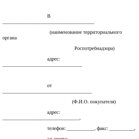
В
_____________________________________
(наименование территориального
органа
Роспотребнадзора)
адрес:
________________________________
от
____________________________________
(Ф.И.О. покупателя)
адрес:
_______________________________,
телефон: ___________, факс: __________,
эл. почта: