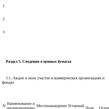
1
2
3
Раздел 5. Сведения о ценных бумагах
5.1. Акции и иное участие в коммерческих организациях и
фондах
Наименование и
N
Местонахождение
Уставный
организационно-
Доля
Осно