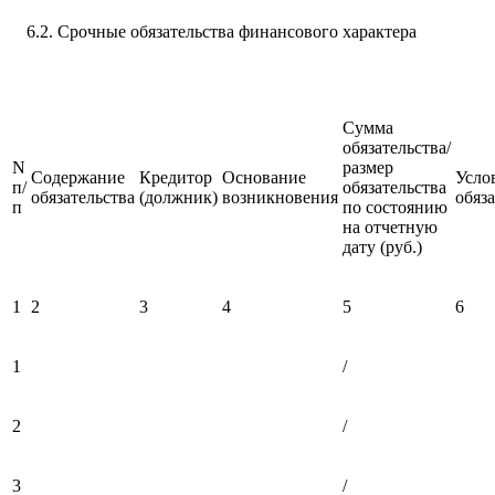
6.2. Срочные обязательства финансового характера
Сумма
обязательства/
N
размер
Содержание
Кредитор
Основание
Усло
п/
обязательства
обязательства
(должник)
возникновения
обяз
п
по состоянию
на отчетную
дату (руб.)
1
2
3
4
5
6
1
/
2
/
3
/