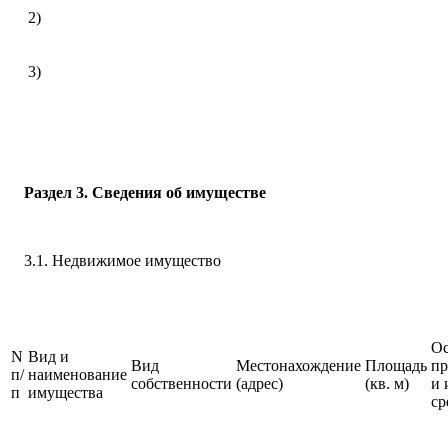
2)
3)
Раздел 3. Сведения об имуществе
3.1. Недвижимое имущество
Ос
N
Вид и
Вид
Местонахождение
Площадь
пр
п/
наименование
собственности
(адрес)
(кв. м)
и 
п
имущества
ср