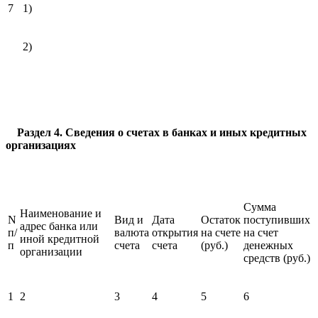
7
1)
2)
Раздел 4. Сведения о счетах в банках и иных кредитных
организациях
Сумма
Наименование и
N
Вид и
Дата
Остаток
поступивших
адрес банка или
п/
валюта
открытия
на счете
на счет
иной кредитной
п
счета
счета
(руб.)
денежных
организации
средств (руб.)
1
2
3
4
5
6