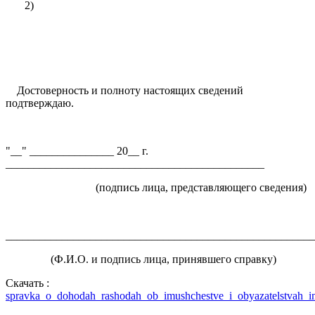
2)
Достоверность и полноту настоящих сведений
подтверждаю.
"__" _______________ 20__ г.
______________________________________________
(подпись лица, представляющего сведения)
______________________________________________________
(Ф.И.О. и подпись лица, принявшего справку)
Скачать :
spravka_o_dohodah_rashodah_ob_imushchestve_i_obyazatelstvah_i