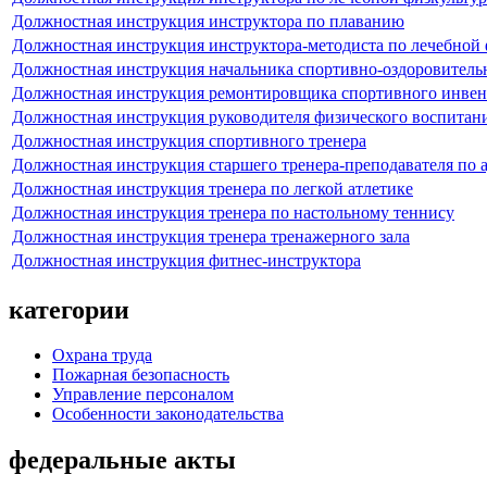
Должностная инструкция инструктора по плаванию
Должностная инструкция инструктора-методиста по лечебной 
Должностная инструкция начальника спортивно-оздоровительн
Должностная инструкция ремонтировщика спортивного инвен
Должностная инструкция руководителя физического воспитан
Должностная инструкция спортивного тренера
Должностная инструкция старшего тренера-преподавателя по 
Должностная инструкция тренера по легкой атлетике
Должностная инструкция тренера по настольному теннису
Должностная инструкция тренера тренажерного зала
Должностная инструкция фитнес-инструктора
категории
Охрана труда
Пожарная безопасность
Управление персоналом
Особенности законодательства
федеральные акты