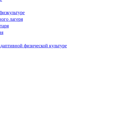
физкультуре
ого лагеря
таря
ия
адаптивной физической культуре