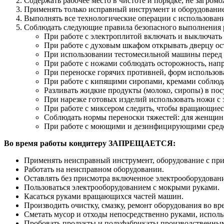
Содержать рабочее место в чистоте и порядке, не загро
Применять только исправный инструмент и оборудование
Выполнять все технологические операции с использован
Соблюдать следующие правила безопасного выполнения 
При работе с электроплитой включать и выключать 
При работе с духовым шкафом открывать дверцу ост
При использовании тестомесильной машины перед з
При работе с ножами соблюдать осторожность, напра
При переноске горячих противней, форм использов
При работе с кипящими сиропами, кремами соблюда
Разливать жидкие продукты (молоко, сиропы) в посу
При нарезке готовых изделий использовать ножи с
При работе с миксером следить, чтобы вращающиес
Соблюдать нормы переноски тяжестей: для женщин - н
При работе с моющими и дезинфицирующими средст
Во время работы кондитеру ЗАПРЕЩАЕТСЯ:
Применять неисправный инструмент, оборудование с при
Работать на неисправном оборудовании.
Оставлять без присмотра включенное электрооборудован
Пользоваться электрооборудованием с мокрыми руками.
Касаться руками вращающихся частей машин.
Производить очистку, смазку, ремонт оборудования во вр
Сметать мусор и отходы непосредственно руками, использ
Пробовать продукты и полуфабрикаты производственным