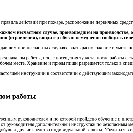
 правила действий при пожаре, расположение первичных средс
аждом несчастном случае, произошедшем на производстве, об
ния (отравления), кондитер обязан немедленно сообщить сво
авшим при несчастных случаях, знать расположение и уметь по
ред началом работы, после посещения туалета, после работы с с
абочем месте. Хранение и прием пищи разрешается только в спе
настоящей инструкции в соответствии с действующим законодат
алом работы
ственным руководителем и по которой пройдено обучение и инст
ь от руководителя дополнительный инструктаж по безопасным м
бувь и другие средства индивидуальной защиты. Убедиться в их 