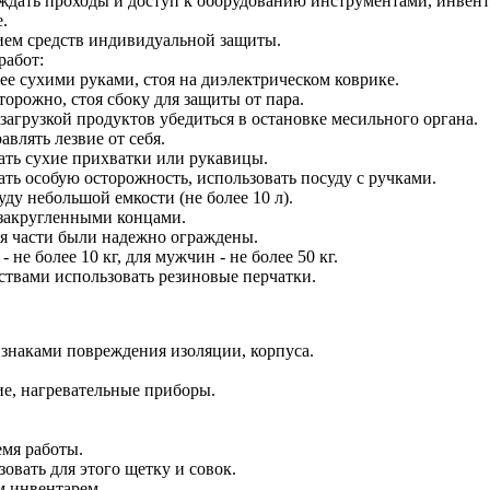
мождать проходы и доступ к оборудованию инструментами, инвент
.
ием средств индивидуальной защиты.
работ:
ее сухими руками, стоя на диэлектрическом коврике.
орожно, стоя сбоку для защиты от пара.
агрузкой продуктов убедиться в остановке месильного органа.
влять лезвие от себя.
ать сухие прихватки или рукавицы.
ть особую осторожность, использовать посуду с ручками.
ду небольшой емкости (не более 10 л).
 закругленными концами.
я части были надежно ограждены.
е более 10 кг, для мужчин - не более 50 кг.
вами использовать резиновые перчатки.
знаками повреждения изоляции, корпуса.
ие, нагревательные приборы.
емя работы.
овать для этого щетку и совок.
 инвентарем.