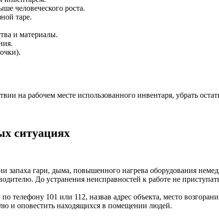
ыше человеческого роста.
ной таре.
тва и материалы.
ния.
очки).
вии на рабочем месте использованного инвентаря, убрать остат
ных ситуациях
и запаха гари, дыма, повышенного нагрева оборудования немедл
водителю. До устранения неисправностей к работе не приступать
о телефону 101 или 112, назвав адрес объекта, место возгоран
лю и оповестить находящихся в помещении людей.