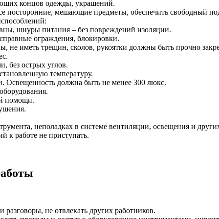
сающих концов одежды, украшений.
 все посторонние, мешающие предметы, обеспечить свободный по
испособлений:
ны, шнуры питания – без повреждений изоляции.
справные ограждения, блокировки.
ы, не иметь трещин, сколов, рукоятки должны быть прочно закр
ес.
, без острых углов.
становленную температуру.
и. Освещенность должна быть не менее 300 люкс.
оборудования.
ой помощи.
ушения.
трумента, неполадках в системе вентиляции, освещения и друг
й к работе не приступать.
работы
и разговоры, не отвлекать других работников.