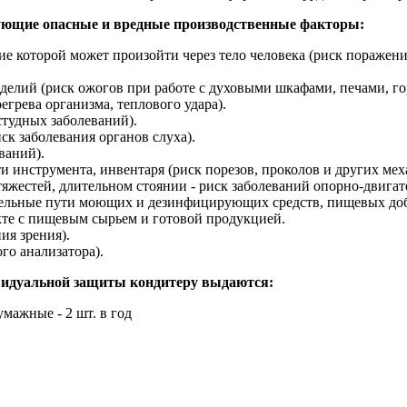
едующие опасные и вредные производственные факторы:
е которой может произойти через тело человека (риск поражени
делий (риск ожогов при работе с духовыми шкафами, печами, г
грева организма, теплового удара).
студных заболеваний).
к заболевания органов слуха).
ваний).
и инструмента, инвентаря (риск порезов, проколов и других мех
яжестей, длительном стоянии - риск заболеваний опорно-двигате
тельные пути моющих и дезинфицирующих средств, пищевых доба
те с пищевым сырьем и готовой продукцией.
ия зрения).
го анализатора).
видуальной защиты кондитеру выдаются:
мажные - 2 шт. в год