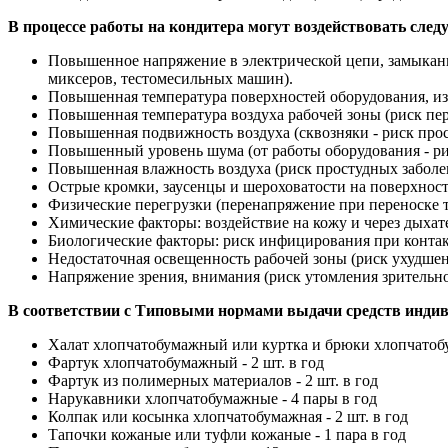
В процессе работы на кондитера могут воздействовать сл
Повышенное напряжение в электрической цепи, замыкани
миксеров, тестомесильных машин).
Повышенная температура поверхностей оборудования, из
Повышенная температура воздуха рабочей зоны (риск пере
Повышенная подвижность воздуха (сквозняки - риск про
Повышенный уровень шума (от работы оборудования - рис
Повышенная влажность воздуха (риск простудных заболе
Острые кромки, заусенцы и шероховатости на поверхност
Физические перегрузки (перенапряжение при переноске т
Химические факторы: воздействие на кожу и через дыха
Биологические факторы: риск инфицирования при контак
Недостаточная освещенность рабочей зоны (риск ухудшен
Напряжение зрения, внимания (риск утомления зрительно
В соответствии с Типовыми нормами выдачи средств инди
Халат хлопчатобумажный или куртка и брюки хлопчатобу
Фартук хлопчатобумажный - 2 шт. в год
Фартук из полимерных материалов - 2 шт. в год
Нарукавники хлопчатобумажные - 4 пары в год
Колпак или косынка хлопчатобумажная - 2 шт. в год
Тапочки кожаные или туфли кожаные - 1 пара в год