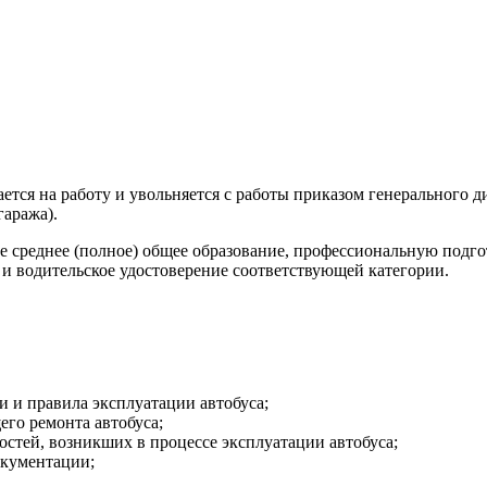
мается на работу и увольняется с работы приказом генерального
гаража).
ее среднее (полное) общее образование, профессиональную подг
т, и водительское удостоверение соответствующей категории.
и и правила эксплуатации автобуса;
го ремонта автобуса;
стей, возникших в процессе эксплуатации автобуса;
окументации;