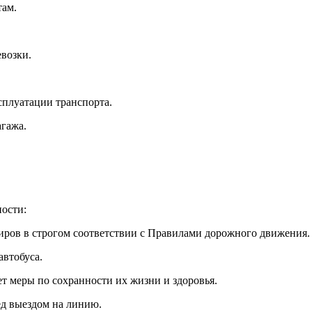
там.
евозки.
сплуатации транспорта.
агажа.
ости:
жиров в строгом соответствии с Правилами дорожного движения.
автобуса.
т меры по сохранности их жизни и здоровья.
ед выездом на линию.