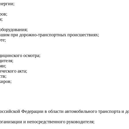
нергии;
ров;
м;
оборудования;
вшим при дорожно-транспортных происшествиях;
те;
дицинского осмотра;
дителя;
ми;
ческого акта;
тв;
жиров;
ссийской Федерации в области автомобильного транспорта и д
рганизации и непосредственного руководителя;