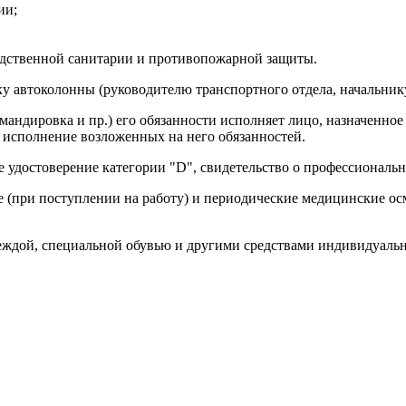
ии;
одственной санитарии и противопожарной защиты.
ку автоколонны (руководителю транспортного отдела, начальнику
командировка и пр.) его обязанности исполняет лицо, назначенно
е исполнение возложенных на него обязанностей.
е удостоверение категории "D", свидетельство о профессиональ
ые (при поступлении на работу) и периодические медицинские о
деждой, специальной обувью и другими средствами индивидуаль