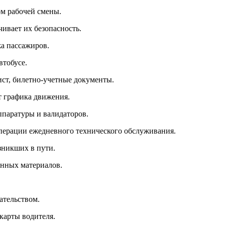
ом рабочей смены.
чивает их безопасность.
жа пассажиров.
втобусе.
ист, билетно-учетные документы.
т графика движения.
ппаратуры и валидаторов.
операции ежедневного технического обслуживания.
зникших в пути.
онных материалов.
ательством.
 карты водителя.