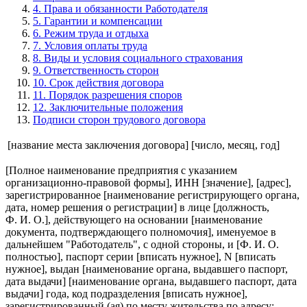
4. Права и обязанности Работодателя
5. Гарантии и компенсации
6. Режим труда и отдыха
7. Условия оплаты труда
8. Виды и условия социального страхования
9. Ответственность сторон
10. Срок действия договора
11. Порядок разрешения споров
12. Заключительные положения
Подписи сторон трудового договора
[название места заключения договора]
[число, месяц, год]
[Полное наименование предприятия с указанием
организационно-правовой формы], ИНН [значение], [адрес],
зарегистрированное [наименование регистрирующего органа,
дата, номер решения о регистрации] в лице [должность,
Ф. И. О.], действующего на основании [наименование
документа, подтверждающего полномочия], именуемое в
дальнейшем "Работодатель", с одной стороны, и [Ф. И. О.
полностью], паспорт серии [вписать нужное], N [вписать
нужное], выдан [наименование органа, выдавшего паспорт,
дата выдачи] [наименование органа, выдавшего паспорт, дата
выдачи] года, код подразделения [вписать нужное],
зарегистрированный (ая) по месту жительства по адресу: