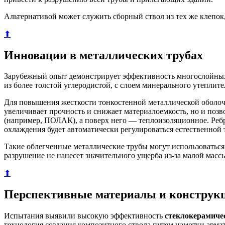
Альтернативой может служить сборный ствол из тех же клепо
⬆
Инновации в металлических трубах
Зарубежный опыт демонстрирует эффективность многослойных
из более толстой углеродистой, с слоем минерального утеплите
Для повышения жесткости тонкостенной металлической оболочк
увеличивает прочность и снижает материалоемкость, но и поз
(например, ПОЛАК), а поверх него — теплоизоляционное. Ребра
охлаждения будет автоматически регулироваться естественной 
Такие облегченные металлические трубы могут использоваться
разрушение не нанесет значительного ущерба из-за малой масс
⬆
Перспективные материалы и конструк
Испытания выявили высокую эффективность
стеклокерамиче
технология создания композитного ствола путем намотки арма