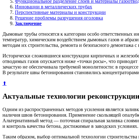
Функциональное разделение слоев и материалы газоотво
Инновации в металлических трубах
Перспективные материалы и конструкции
Решение проблемы разрушения оголовка
Заключение
Дымовые трубы относятся к категории особо ответственных и
температур, химическим воздействием дымовых газов и абрази
методам их строительства, ремонта и безопасного демонтажа 
Исторически сложившиеся конструкции кирпичных и железобет
отводимых газов опускается ниже «точки росы», что приводит
зачастую не обеспечивала требуемой монолитности: в процесс
В результате швы бетонирования становились концентраторами
⬆
Актуальные технологии реконструкции
Одним из распространенных методов усиления является заливк
наличия швов бетонирования. Применение скользящей опалубки
Альтернативный метод — поточная спиральная заливка слоями 
и контроль качества бетона, достижимые в заводских условиях.
Таким образом, выбор оптимальной технологии строительства и