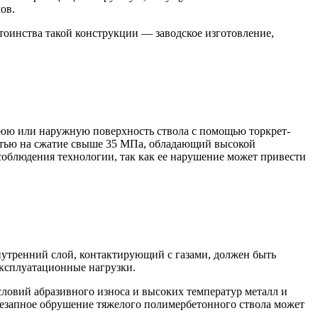
ов.
тоинства такой конструкции — заводское изготовление,
нюю или наружную поверхность ствола с помощью торкрет-
стью на сжатие свыше 35 МПа, обладающий высокой
соблюдения технологии, так как ее нарушение может привести
утренний слой, контактирующий с газами, должен быть
эксплуатационные нагрузки.
ловий абразивного износа и высоких температур металл и
внезапное обрушение тяжелого полимербетонного ствола может