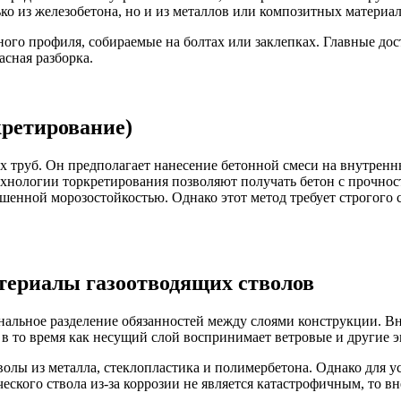
ко из железобетона, но и из металлов или композитных материал
го профиля, собираемые на болтах или заклепках. Главные дос
асная разборка.
кретирование)
х труб. Он предполагает нанесение бетонной смеси на внутрен
хнологии торкретирования позволяют получать бетон с прочно
шенной морозостойкостью. Однако этот метод требует строгого 
териалы газоотводящих стволов
льное разделение обязанностей между слоями конструкции. Вн
 в то время как несущий слой воспринимает ветровые и другие 
лы из металла, стеклопластика и полимербетона. Однако для ус
еского ствола из-за коррозии не является катастрофичным, то 