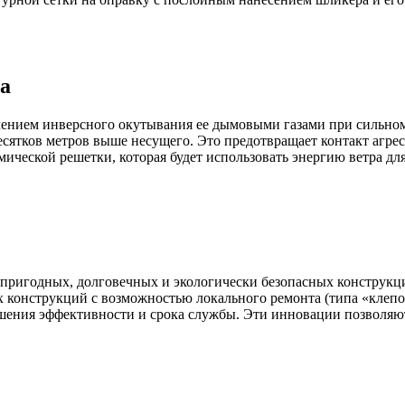
а
явлением инверсного окутывания ее дымовыми газами при сильном
десятков метров выше несущего. Это предотвращает контакт агр
ической решетки, которая будет использовать энергию ветра дл
опригодных, долговечных и экологически безопасных конструк
х конструкций с возможностью локального ремонта (типа «клеп
шения эффективности и срока службы. Эти инновации позволяю