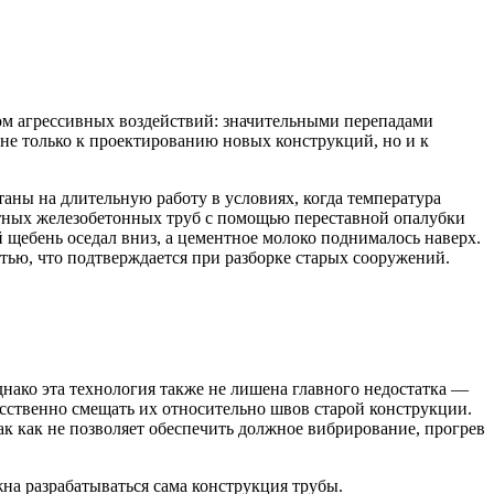
ом агрессивных воздействий: значительными перепадами
не только к проектированию новых конструкций, но и к
ны на длительную работу в условиях, когда температура
итных железобетонных труб с помощью переставной опалубки
 щебень оседал вниз, а цементное молоко поднималось наверх.
тью, что подтверждается при разборке старых сооружений.
нако эта технология также не лишена главного недостатка —
сственно смещать их относительно швов старой конструкции.
к как не позволяет обеспечить должное вибрирование, прогрев
на разрабатываться сама конструкция трубы.