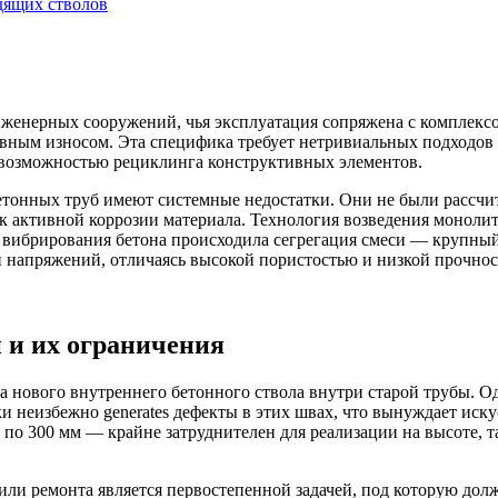
дящих стволов
нженерных сооружений, чья эксплуатация сопряжена с комплекс
вным износом. Эта специфика требует нетривиальных подходов 
с возможностью рециклинга конструктивных элементов.
онных труб имеют системные недостатки. Они не были рассчита
 к активной коррозии материала. Технология возведения монол
е вибрирования бетона происходила сегрегация смеси — крупный
 напряжений, отличаясь высокой пористостью и низкой прочнос
 и их ограничения
а нового внутреннего бетонного ствола внутри старой трубы. Од
 неизбежно generates дефекты в этих швах, что вынуждает иску
по 300 мм — крайне затруднителен для реализации на высоте, та
ли ремонта является первостепенной задачей, под которую долж