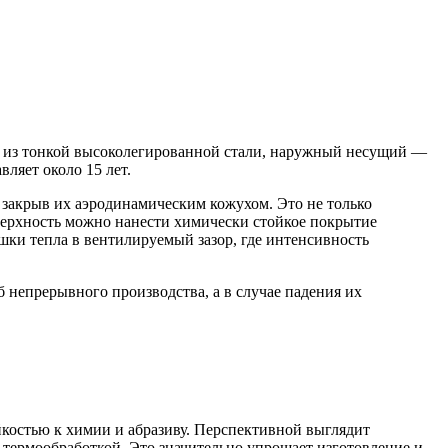
 из тонкой высоколегированной стали, наружный несущий —
вляет около 15 лет.
 закрыв их аэродинамическим кожухом. Это не только
верхность можно нанести химически стойкое покрытие
шки тепла в вентилируемый зазор, где интенсивность
 непрерывного производства, а в случае падения их
костью к химии и абразиву. Перспективной выглядит
 термообработкой. Это значительно упрощает изготовление и