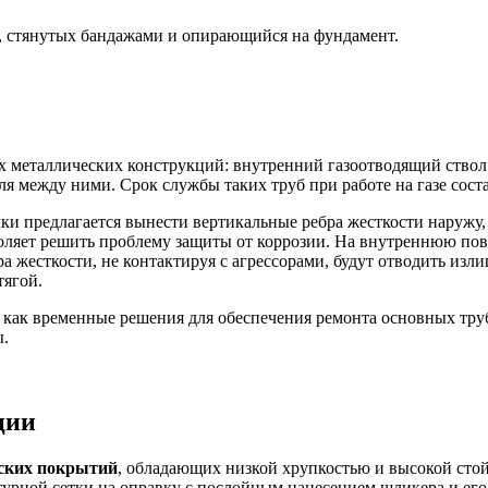
к, стянутых бандажами и опирающийся на фундамент.
 металлических конструкций: внутренний газоотводящий ствол
ля между ними. Срок службы таких труб при работе на газе соста
и предлагается вынести вертикальные ребра жесткости наружу,
воляет решить проблему защиты от коррозии. На внутреннюю по
 жесткости, не контактируя с агрессорами, будут отводить изли
тягой.
 как временные решения для обеспечения ремонта основных труб
ы.
ции
ских покрытий
, обладающих низкой хрупкостью и высокой стой
турной сетки на оправку с послойным нанесением шликера и его