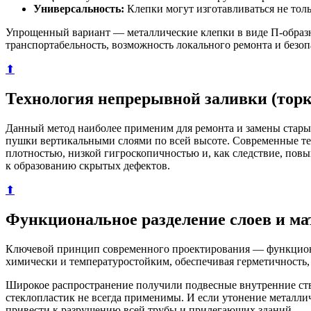
Универсальность:
Клепки могут изготавливаться не толь
Упрощенный вариант — металлические клепки в виде П-образно
транспортабельность, возможность локального ремонта и безоп
⬆
Технология непрерывной заливки (тор
Данный метод наиболее применим для ремонта и замены стары
пушки вертикальными слоями по всей высоте. Современные те
плотностью, низкой гигроскопичностью и, как следствие, повы
к образованию скрытых дефектов.
⬆
Функциональное разделение слоев и ма
Ключевой принцип современного проектирования — функциона
химически и температуростойким, обеспечивая герметичность,
Широкое распространение получили подвесные внутренние ство
стеклопластик не всегда применимы. И если утонение металлич
привести к разрушению всей трубы и прилегающих зданий.