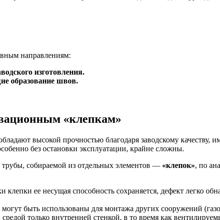
овным направлениям:
водского изготовления.
ие образование швов.
овационным «клепкам»
обладают высокой прочностью благодаря заводскому качеству, и
особенно без остановки эксплуатации, крайне сложны.
я трубы, собираемой из отдельных элементов —
«клепок»
, по а
 клепки ее несущая способность сохраняется, дефект легко обна
могут быть использованы для монтажа других сооружений (газох
средой только внутренней стенкой, в то время как вентилируе