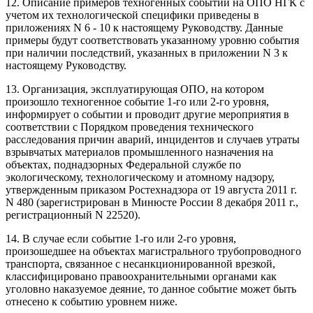
12. Описание примеров техногенных событий на ОПО НГК с
учетом их технологической специфики приведены в
приложениях N 6 - 10 к настоящему Руководству. Данные
примеры будут соответствовать указанному уровню события
при наличии последствий, указанных в приложении N 3 к
настоящему Руководству.
13. Организация, эксплуатирующая ОПО, на котором
произошло техногенное событие 1-го или 2-го уровня,
информирует о событии и проводит другие мероприятия в
соответствии с Порядком проведения технического
расследования причин аварий, инцидентов и случаев утраты
взрывчатых материалов промышленного назначения на
объектах, поднадзорных Федеральной службе по
экологическому, технологическому и атомному надзору,
утвержденным приказом Ростехнадзора от 19 августа 2011 г.
N 480 (зарегистрирован в Минюсте России 8 декабря 2011 г.,
регистрационный N 22520).
14. В случае если событие 1-го или 2-го уровня,
произошедшее на объектах магистрального трубопроводного
транспорта, связанное с несанкционированной врезкой,
классифицировано правоохранительными органами как
уголовно наказуемое деяние, то данное событие может быть
отнесено к событию уровнем ниже.