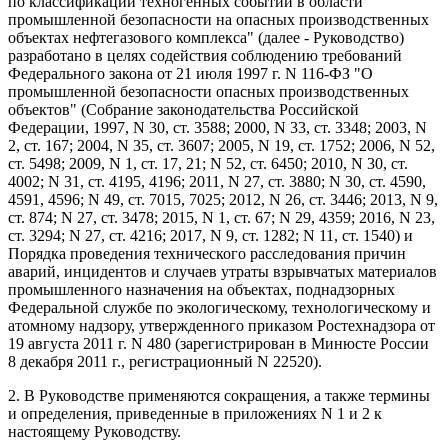
по классификации техногенных событий в области
промышленной безопасности на опасных производственных
объектах нефтегазового комплекса" (далее - Руководство)
разработано в целях содействия соблюдению требований
Федерального закона от 21 июля 1997 г. N 116-ФЗ "О
промышленной безопасности опасных производственных
объектов" (Собрание законодательства Российской
Федерации, 1997, N 30, ст. 3588; 2000, N 33, ст. 3348; 2003, N
2, ст. 167; 2004, N 35, ст. 3607; 2005, N 19, ст. 1752; 2006, N 52,
ст. 5498; 2009, N 1, ст. 17, 21; N 52, ст. 6450; 2010, N 30, ст.
4002; N 31, ст. 4195, 4196; 2011, N 27, ст. 3880; N 30, ст. 4590,
4591, 4596; N 49, ст. 7015, 7025; 2012, N 26, ст. 3446; 2013, N 9,
ст. 874; N 27, ст. 3478; 2015, N 1, ст. 67; N 29, 4359; 2016, N 23,
ст. 3294; N 27, ст. 4216; 2017, N 9, ст. 1282; N 11, ст. 1540) и
Порядка проведения технического расследования причин
аварий, инцидентов и случаев утраты взрывчатых материалов
промышленного назначения на объектах, поднадзорных
Федеральной службе по экологическому, технологическому и
атомному надзору, утвержденного приказом Ростехнадзора от
19 августа 2011 г. N 480 (зарегистрирован в Минюсте России
8 декабря 2011 г., регистрационный N 22520).
2. В Руководстве применяются сокращения, а также термины
и определения, приведенные в приложениях N 1 и 2 к
настоящему Руководству.