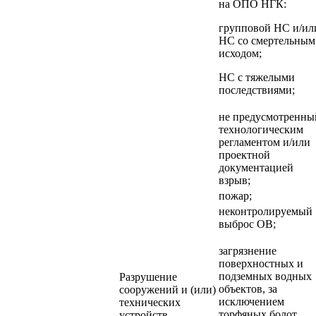
на ОПО НГК:
групповой НС и/ил
НС со смертельным
исходом;
НС с тяжелыми
последствиями;
не предусмотренны
технологическим
регламентом и/или
проектной
документацией
взрыв;
пожар;
неконтролируемый
выброс ОВ;
загрязнение
поверхностных и
подземных водных
Разрушение
объектов, за
сооружений и (или)
исключением
технических
торфяных болот,
устройств,