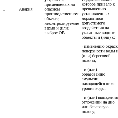
которое привело к
применяемых на
превышению
1
Авария
опасном
установленных
производственном
нормативов
объекте,
допустимого
неконтролируемые
воздействия на
взрыв и (или)
указанные водные
выброс ОВ
объекты и (или) к:
- изменению окрас
поверхности воды 
(или) береговой
полосы;
- и (или)
образованию
эмульсии,
находящейся ниже
уровня воды;
- и (или) выпадени
отложений на дно
или береговую
полосу;