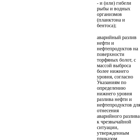
- и (или) гибели
рыбы и водных
организмов
(планктона и
бентоса);
аварийный разлив
нефти и
нефтепродуктов на
поверхности
торфяных болот, с
массой выброса
более нижнего
уровня, согласно
Указаниям по
определению
нижнего уровня
разлива нефти и
нефтепродуктов дл
отнесения
аварийного разлива
к чрезвычайной
ситуации,
утвержденным
приказом