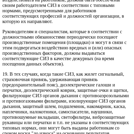
своим работодателем СИЗ в соответствии с типовыми
нормами, предусмотренными для работников
соответствующих профессий и должностей организации, в
которую их направляют.
Руководителям и специалистам, которые в соответствии с
должностными обязанностями периодически посещают
производственные помещения (площадки) и могут в связи с
этим подвергаться воздействию вредных и (или) опасных
производственных факторов, должны выдаваться
соответствующие СИЗ в качестве дежурных (на время
посещения данных объектов).
19. В тех случаях, когда такие СИЗ, как жилет сигнальный,
страховочная привязь, удерживающая привязь
(предохранительный пояс), диэлектрические галоши и
перчатки, диэлектрический коврик, защитные очки и щитки,
фильтрующие СИЗ органов дыхания с противоаэрозольными
и противогазовыми фильтрами, изолирующие СИЗ органов
дыхания, защитный шлем, подшлемник, накомарник, каска,
наплечники, налокотники, самоспасатели, наушники,
противошумные вкладыши, светофильтры, виброзащитные
рукавицы или перчатки и т.п. не указаны в соответствующих
типовых нормах, они могут быть выданы работникам со
сроком носки "до износа" на основании результатов