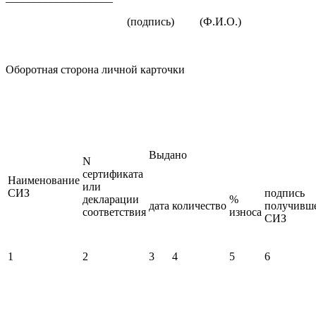
(подпись) (Ф.И.О.)
Оборотная сторона личной карточки
Выдано
N
сертификата
Наименование
или
СИЗ
подпись
декларации
%
дата
количество
получивш
соответствия
износа
СИЗ
1
2
3
4
5
6