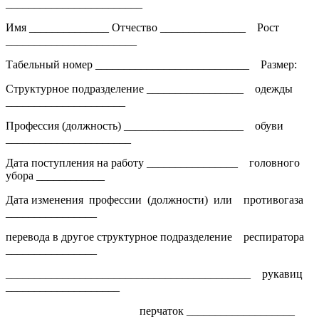
________________________
Имя ______________ Отчество _______________ Рост
_______________________
Табельный номер ___________________________ Размер:
Структурное подразделение _________________ одежды
_____________________
Профессия (должность) _____________________ обуви
______________________
Дата поступления на работу ________________ головного
убора ____________
Дата изменения профессии (должности) или противогаза
________________
перевода в другое структурное подразделение респиратора
________________
___________________________________________ рукавиц
____________________
перчаток ___________________