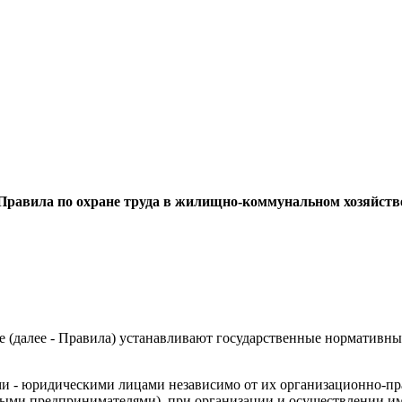
Правила по охране труда в жилищно-коммунальном хозяйств
е (далее - Правила) устанавливают государственные нормативн
ми - юридическими лицами независимо от их организационно-п
ными предпринимателями), при организации и осуществлении им