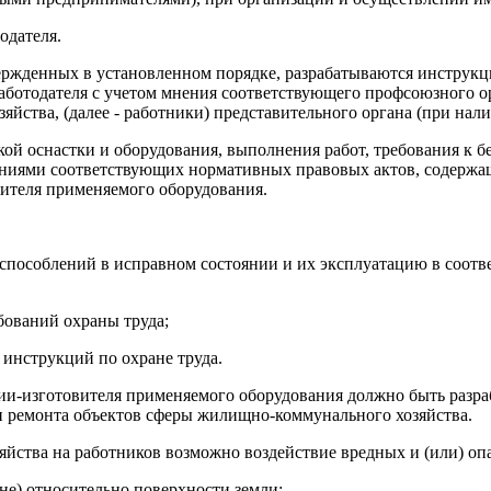
одателя.
ержденных в установленном порядке, разрабатываются инструкц
аботодателя с учетом мнения соответствующего профсоюзного о
ства, (далее - работники) представительного органа (при нали
ской оснастки и оборудования, выполнения работ, требования 
аниями соответствующих нормативных правовых актов, содержа
ителя применяемого оборудования.
способлений в исправном состоянии и их эксплуатацию в соотв
бований охраны труда;
 инструкций по охране труда.
ции-изготовителя применяемого оборудования должно быть разр
и ремонта объектов сферы жилищно-коммунального хозяйства.
йства на работников возможно воздействие вредных и (или) оп
ине) относительно поверхности земли;