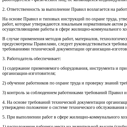
2. Ответственность за выполнение Правил возлагается на работ
На основе Правил и типовых инструкций по охране труда, утв
работ, которые утверждаются локальным нормативным актом р
осуществляющими работы в сфере жилищно-коммунального хозяй
В случае применения методов работ, материалов, технологиче
предусмотрены Правилами, следует руководствоваться требов
требованиями технической документации организации-изготов
3. Работодатель обеспечивает:
1) содержание применяемого оборудования, инструмента и при
организации-изготовителя;
2) обучение работников по охране труда и проверку знаний тре
3) контроль за соблюдением работниками требований Правил и
4. На основе требований технической документации организа
утверждено положение о системе технического обслуживания 
5. При выполнении работ в сфере жилищно-коммунального хозя
1) расположение рабочего места на значительной высоте (глуб