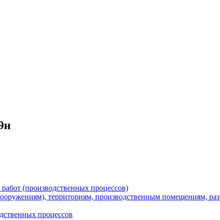
9н
я работ (производственных процессов)
 (сооружениям), территориям, производственным помещениям, р
одственных процессов