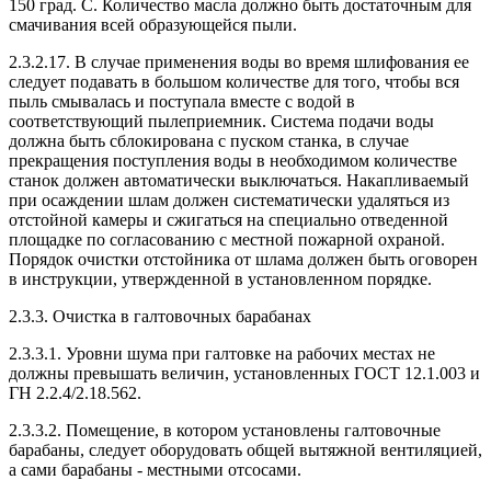
150 град. C. Количество масла должно быть достаточным для
смачивания всей образующейся пыли.
2.3.2.17. В случае применения воды во время шлифования ее
следует подавать в большом количестве для того, чтобы вся
пыль смывалась и поступала вместе с водой в
соответствующий пылеприемник. Система подачи воды
должна быть сблокирована с пуском станка, в случае
прекращения поступления воды в необходимом количестве
станок должен автоматически выключаться. Накапливаемый
при осаждении шлам должен систематически удаляться из
отстойной камеры и сжигаться на специально отведенной
площадке по согласованию с местной пожарной охраной.
Порядок очистки отстойника от шлама должен быть оговорен
в инструкции, утвержденной в установленном порядке.
2.3.3. Очистка в галтовочных барабанах
2.3.3.1. Уровни шума при галтовке на рабочих местах не
должны превышать величин, установленных ГОСТ 12.1.003 и
ГН 2.2.4/2.18.562.
2.3.3.2. Помещение, в котором установлены галтовочные
барабаны, следует оборудовать общей вытяжной вентиляцией,
а сами барабаны - местными отсосами.