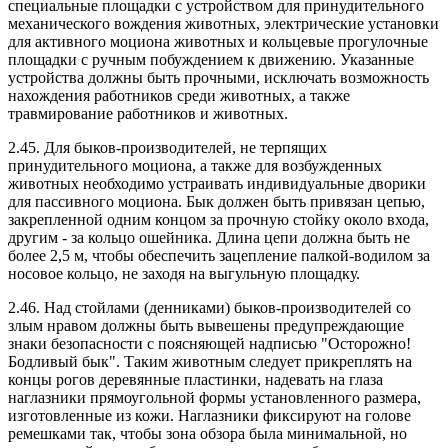
специальные площадки с устройством для принудительного
механического вождения животных, электрические установки
для активного моциона животных и кольцевые прогулочные
площадки с ручным побуждением к движению. Указанные
устройства должны быть прочными, исключать возможность
нахождения работников среди животных, а также
травмирование работников и животных.
2.45. Для быков-производителей, не терпящих
принудительного моциона, а также для возбужденных
животных необходимо устраивать индивидуальные дворики
для пассивного моциона. Бык должен быть привязан цепью,
закрепленной одним концом за прочную стойку около входа,
другим - за кольцо ошейника. Длина цепи должна быть не
более 2,5 м, чтобы обеспечить зацепление палкой-водилом за
носовое кольцо, не заходя на выгульную площадку.
2.46. Над стойлами (денниками) быков-производителей со
злым нравом должны быть вывешены предупреждающие
знаки безопасности с поясняющей надписью "Осторожно!
Бодливый бык". Таким животным следует прикреплять на
концы рогов деревянные пластинки, надевать на глаза
наглазники прямоугольной формы установленного размера,
изготовленные из кожи. Наглазники фиксируют на голове
ремешками так, чтобы зона обзора была минимальной, но