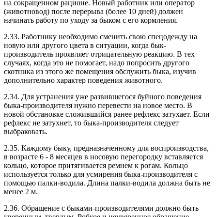
на сокращенном рационе. Новый работник или оператор
(животновод) после перерыва (более 10 дней) должен
начинать работу по уходу за быком с его кормления.
2.33. Работнику необходимо сменить свою спецодежду на
новую или другого цвета в ситуации, когда бык-
производитель проявляет отрицательную реакцию. В тех
случаях, когда это не помогает, надо попросить другого
скотника из этого же помещения обслужить быка, изучив
дополнительно характер поведения животного.
2.34. Для устранения уже развившегося буйного поведения
быка-производителя нужно перевести на новое место. В
новой обстановке сложившийся ранее рефлекс затухает. Если
рефлекс не затухнет, то быка-производителя следует
выбраковать.
2.35. Каждому быку, предназначенному для воспроизводства,
в возрасте 6 - 8 месяцев в носовую перегородку вставляется
кольцо, которое притягивается ремнем к рогам. Кольцо
используется только для усмирения быка-производителя с
помощью палки-водила. Длина палки-водила должна быть не
менее 2 м.
2.36. Обращение с быками-производителями должно быть
уверенным, твердым. Робкое и неуверенное обращение