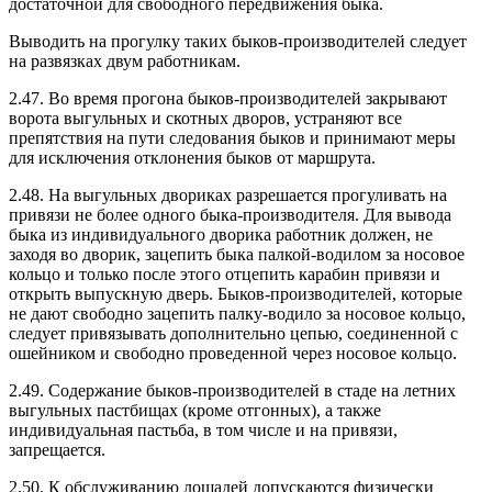
достаточной для свободного передвижения быка.
Выводить на прогулку таких быков-производителей следует
на развязках двум работникам.
2.47. Во время прогона быков-производителей закрывают
ворота выгульных и скотных дворов, устраняют все
препятствия на пути следования быков и принимают меры
для исключения отклонения быков от маршрута.
2.48. На выгульных двориках разрешается прогуливать на
привязи не более одного быка-производителя. Для вывода
быка из индивидуального дворика работник должен, не
заходя во дворик, зацепить быка палкой-водилом за носовое
кольцо и только после этого отцепить карабин привязи и
открыть выпускную дверь. Быков-производителей, которые
не дают свободно зацепить палку-водило за носовое кольцо,
следует привязывать дополнительно цепью, соединенной с
ошейником и свободно проведенной через носовое кольцо.
2.49. Содержание быков-производителей в стаде на летних
выгульных пастбищах (кроме отгонных), а также
индивидуальная пастьба, в том числе и на привязи,
запрещается.
2.50. К обслуживанию лошадей допускаются физически