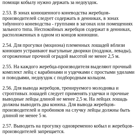
помощи кобылу нужно держать за недоуздок.
2.53. В зонах конюшенного коневодства жеребцов-
производителей следует содержать в денниках, в зонах
табунного коневодства - группами в загонах или помещениях
зального типа. Неспокойных жеребцов содержат в денниках,
расположенных в одном из концов конюшни.
2.54. Для прогулки (моциона) племенных лошадей вблизи
конюшен устраивают выгульные дворики (поддоки, левады),
огороженные прочной оградой высотой не менее 2,5 м.
2.55. На каждого жеребца-производителя выделяют прочный
комплект лейц с карабинами и уздечками с простыми удилами
и поводьями, недоуздок с подбородным кольцом.
2.56. Для вывода жеребцов, тренируемого молодняка и
строптивых лошадей следует применять уздечки и прочные
выводные лейцы длиной не менее 2,5 м. На лейцах лошадь
должны выводить два конюха. Для вывода жеребцов-
производителей и пробников на случку лейцы должны быть
длиной не менее 5 м.
2.57. Выводить на прогулку одновременно кобыл и жеребцов-
производителей запрещается.