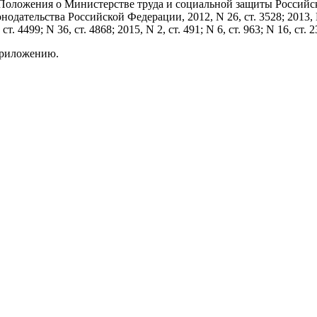
кта 5 Положения о Министерстве труда и социальной защиты Росс
ательства Российской Федерации, 2012, N 26, ст. 3528; 2013, N 22,
, ст. 4499; N 36, ст. 4868; 2015, N 2, ст. 491; N 6, ст. 963; N 16, ст
 приложению.