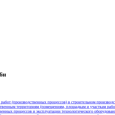
36н
я работ (производственных процессов) в строительном производс
дственным территориям (помещениям, площадкам и участкам рабо
венных процессов и эксплуатации технологического оборудован