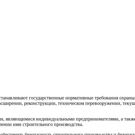
а) устанавливают государственные нормативные требования охра
асширении, реконструкции, техническом перевооружении, текущ
ми, являющимися индивидуальными предпринимателями, а также
ении ими строительного производства.
 обеспечить безопасность строительного производства и безопа