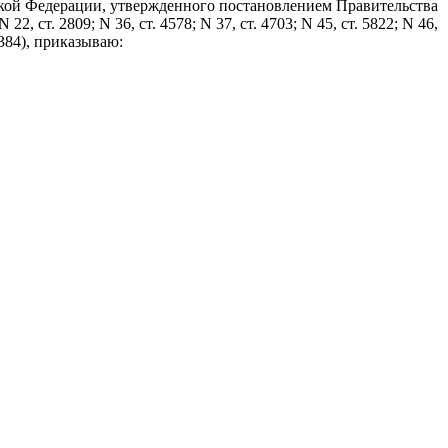
ийской Федерации, утвержденного постановлением Правительства
 ст. 2809; N 36, ст. 4578; N 37, ст. 4703; N 45, ст. 5822; N 46,
. 2384), приказываю: