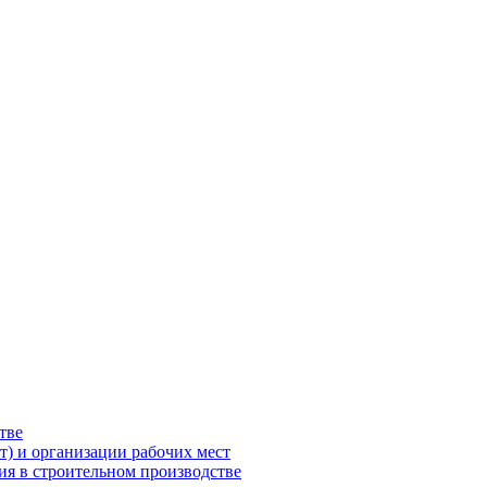
тве
т) и организации рабочих мест
ия в строительном производстве