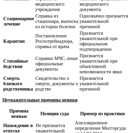
медицинского
медицинского
учреждения
документа
Справка из
Однозначно признается
Стационарное
стационара, выписка
уважительной
лечение
из истории болезни
причиной
Признается
Постановление
уважительной при
Карантин
Роспотребнадзора,
официальном
справка от врача
подтверждении
Признается
Справки МЧС, иные
Стихийные
уважительной при
официальные
бедствия
объективной
документы
невозможности явки
Смерть
Свидетельство о
Признается
близкого
смерти, документы о
уважительной
родственника
родстве
причиной
Неуважительные причины неявки
Причина
Позиция суда
Пример из практики
неявки
Апелляционное
Нахождение в
Не признается
определение Мосгорсуда
отпуске
уважительной