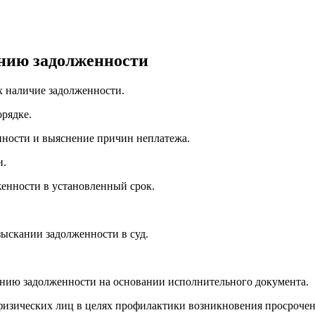
анию задолженности
х наличие задолженности.
орядке.
нности и выяснение причин неплатежа.
и.
женности в установленный срок.
зыскании задолженности в суд.
анию задолженности на основании исполнительного документа.
физических лиц в целях профилактики возникновения просроче