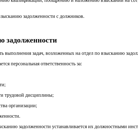
ению квалификации, поощрению и наложению взысканий на сотр
 взысканию задолженности с должников.
ию задолженности
сть выполнения задач, возложенных на отдел по взысканию задол
ется персональная ответственность за:
ти;
ти трудовой дисциплины;
ства организации;
женности.
взысканию задолженности устанавливается их должностными инс