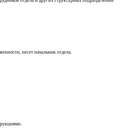
удников отдела и других структурных подразделений
женности, несет начальник отдела.
трукциями.