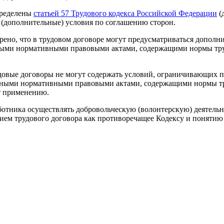
пределены
статьей 57 Трудового кодекса Российской Федерации
(
е (дополнительные) условия по соглашению сторон.
трено, что в трудовом договоре могут предусматриваться допол
ными нормативными правовыми актами, содержащими нормы труд
удовые договоры не могут содержать условий, ограничивающих 
иными нормативными правовыми актами, содержащими нормы тру
ат применению.
работника осуществлять добровольческую (волонтерскую) деятел
вием трудового договора как противоречащее Кодексу и понятию 