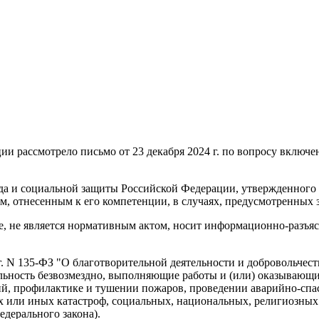
и рассмотрело письмо от 23 декабря 2024 г. по вопросу включе
уда и социальной защиты Российской Федерации, утвержденног
ам, отнесенным к его компетенции, в случаях, предусмотренных
, не является нормативным актом, носит информационно-разъяс
г. N 135-ФЗ "О благотворительной деятельности и добровольчест
ьность безвозмездно, выполняющие работы и (или) оказывающие
й, профилактике и тушении пожаров, проведении аварийно-спас
х или иных катастроф, социальных, национальных, религиозны
Федерального закона).