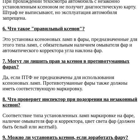
При прохождении техосмотра автомобиль с незаконно
установленным ксеноном не получит диагностическую карту.
Штраф не выписывают, но эксплуатация автомобиля
запрещена.
6. Что такое "правильный ксенон"?
Это установка ксеноновых ламп в фары, предназначенные для
этого типа ламп, с обязательным наличием омывателя фар и
автоматического корректора угла наклона фар.
7. Могут ли лишить прав за ксенон в противотуманных
фарах?
Да, если ПТФ не предназначены для использования
ксеноновых ламп. Противотуманные фары также должны
иметь соответствующую маркировку.
8. Что проверяет инспектор при подозрении на незаконный
ксенон?
Соответствие типа установленных ламп маркировке на фаре,
наличие омывателя фар и корректора, цвет света фар (должен
быть белый или желтый).
9. Можно ли установить ксенон, если доработать фару?