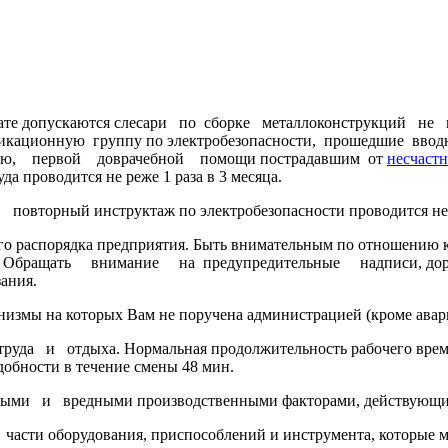
омате допускаются слесари по сборке металлоконструкций не
фикационную группу по электробезопасности, прошедшие вводн
ию, первой доврачебной помощи пострадавшим от
несчастн
а проводится не реже 1 раза в 3 месяца.
рный инструктаж по электробезопасности проводится не реж
вого распорядка предприятия. Быть внимательным по отношен
ращать внимание на предупредительные надписи, дорожны
и участках, исполнять их указани
низмы на которых Вам не поручена администрацией (кроме авар
а и отдыха. Нормальная продолжительность рабочего времен
добности в течение смены 48 мин.
ми и вредными производственными факторами, действующими
оборудования, приспособлений и инструмента, которые мог