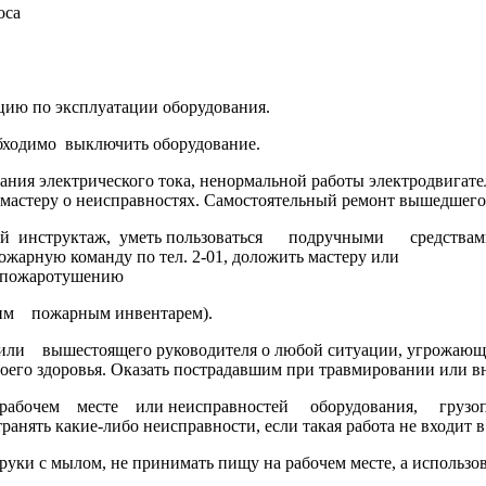
оса
ю по эксплуатации оборудования.
одимо выключить оборудование.
ия электрического тока, ненормальной работы электродвигат
теру о неисправностях. Самостоятельный ремонт вышедшего и
ый инструктаж, уметь пользоваться подручными средств
жарную команду по тел. 2-01, доложить мастеру или
пожаротушению
м пожарным инвентарем).
 вышестоящего руководителя о любой ситуации, угрожающей 
воего здоровья. Оказать пострадавшим при травмировании или 
бочем месте или неисправностей оборудования, грузоп
анять какие-либо неисправности, если такая работа не входит в
ки с мылом, не принимать пищу на рабочем месте, а использов