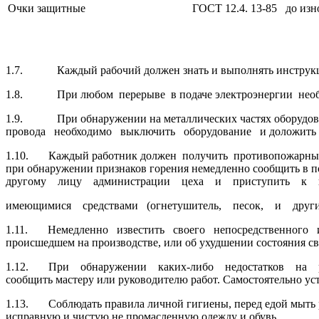
Очки защитные
ГОСТ 12.4. 13-85
до изн
1.7. Каждый рабочий должен знать и выполнять инструкци
1.8. При любом перерыве в подаче электроэнергии необх
1.9. При обнаружении на металлических частях оборудован
провода необходимо выключить оборудование и доложить мас
1.10. Каждый работник должен получить противопожарн
при обнаружении признаков горения немедленно сообщить в по
другому лицу администрации цеха и приступить к 
имеющимися средствами (огнетушитель, песок, и други
1.11. Немедленно известить своего непосредственного или
происшедшем на производстве, или об ухудшении состояния с
1.12. При обнаружении каких-либо недостатков на ра
сообщить мастеру или руководителю работ. Самостоятельно устр
1.13. Соблюдать правила личной гигиены, перед едой мыть ру
исправную и чистую не промасленную одежду и обувь.