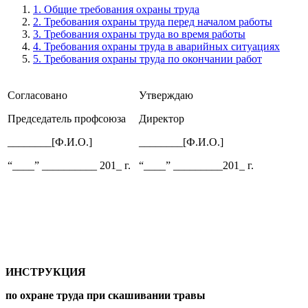
1. Общие требования охраны труда
2. Требования охраны труда перед началом работы
3. Требования охраны труда во время работы
4. Требования охраны труда в аварийных ситуациях
5. Требования охраны труда по окончании работ
Согласовано
Утверждаю
Председатель профсоюза
Директор
________[Ф.И.О.]
________[Ф.И.О.]
“____” __________ 201_ г.
“____” _________201_ г.
ИНСТРУКЦИЯ
по охране труда при скашивании травы