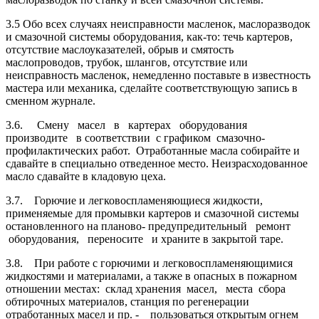
3.5 Обо всех случаях неисправности масленок, маслоразводок
и смазочной системы оборудования, как-то: течь картеров,
отсутствие маслоуказателей, обрыв и смятость
маслопроводов, трубок, шлангов, отсутствие или
неисправность масленок, немедленно поставьте в известность
мастера или механика, сделайте соответствующую запись в
сменном журнале.
3.6. Смену масел в картерах оборудования
производите в соответствии с графиком смазочно-
профилактических работ. Отра­ботанные масла собирайте и
сдавайте в специально отведенное мес­то. Неизрасходованное
масло сдавайте в кладовую цеха.
3.7. Горючие и легковоспламеняющиеся жидкости,
применяемые для промывки картеров и смазочной системы
остановленного на планово- предупредительный ремонт
оборудования, переносите и храните в закрытой таре.
3.8. При работе с горючими и легковоспламеняющимися
жидкос­тями и материалами, а также в опасных в пожарном
отношении мес­тах: склад хранения масел, места сбора
обтирочных материалов, станция по регенерации
отработанных масел и пр. - пользоваться открытым огнем