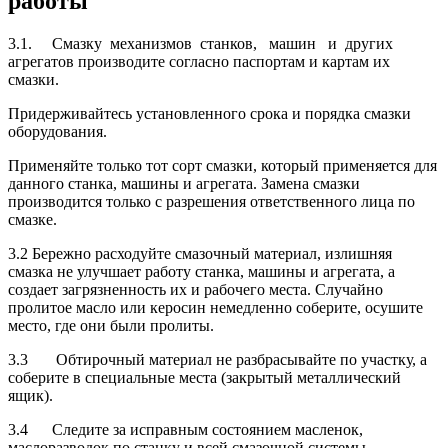
работы
3.1. Смазку механизмов станков, машин и других
агрегатов производите согласно паспортам и картам их
смазки.
Придерживайтесь установленного срока и порядка смазки
оборудования.
Применяйте только тот сорт смазки, который применяется для
данного станка, машины и агрегата. Замена смазки
производится только с разрешения ответственного лица по
смазке.
3.2 Бережно расходуйте смазочный материал, излишняя
смазка не улучшает работу станка, машины и агрегата, а
создает загряз­ненность их и рабочего места. Случайно
пролитое масло или керосин немедленно соберите, осушите
место, где они были пролиты.
3.3 Обтирочный материал не разбрасывайте по участку, а
собе­рите в специальные места (закрытый металлический
ящик).
3.4 Следите за исправным состоянием масленок,
маслоразводок по станку и всей смазочной системы.